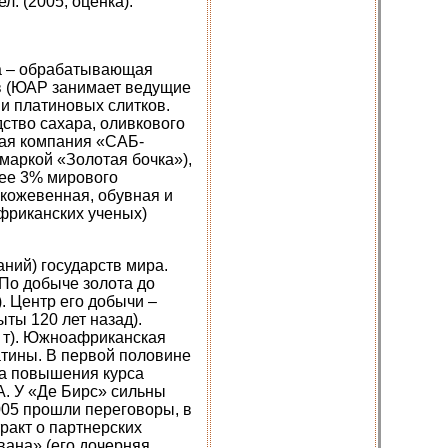
л. (2005, оценка).
ра – обрабатывающая
в (ЮАР занимает ведущие
 и платиновых слитков.
ство сахара, оливкового
вная компания «САБ-
 маркой «Золотая бочка»),
лее 3% мирового
 кожевенная, обувная и
африканских ученых)
ний) государств мира.
По добыче золота до
 Центр его добычи –
ты 120 лет назад).
0 т). Южноафриканская
тины. В первой половине
за повышения курса
ША. У «Де Бирс» сильны
005 прошли переговоры, в
ракт о партнерских
ана» (его дочерняя