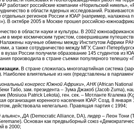
АР работают российские компании «Норильский никель», 
удничество в области ядерных исследований. Развиваются
 отдельных регионов России и ЮАР (например, налажена 
»). В октябре 2005 в Москве прошел российско-южноафрик
ичество в области науки и культуры. В 2002 южноафриканс
ым в мире космическим туристом, совершившим путешеств
 Налажены научные обмены между Институтом Африки РА
ми, а также сотрудничество между МГУ, Санкт-Петербургс
 в вузах России получили образование 145 студентов из ЮА
ания производила в стране съемки популярного телешоу «
низации.
В стране сложилась многопартийная система (зар
). Наиболее влиятельные из них (представлены в парламент
иональный конгресс Южной Африки
»,
АНК
(African National
беки Табо, зам. президента – Зума Джакоб (Jacob Zuma), н
к (Mosiuoa Patrick Lekota), ген. сек. – Мотланте Кгалема (K
ая организация коренного населения ЮАР. Созд. 8 января 
етом, действовала нелегально. Правящая партия с 1994;
 альянс
»,
ДА
(Democratic Alliance, DA), лидер – Леон Тони (
Seremane). Основан как предвыборный союз «Демократичес
й в 2000;