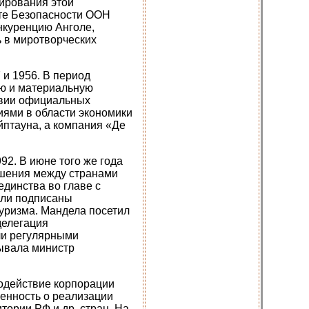
ирования этой
ете Безопасности ООН
онкуренцию Анголе,
ь в миротворческих
и 1956. В период
ю и материальную
твии официальных
ями в области экономики
йптауна, а компания «Де
2. В июне того же года
ошения между странами
единства во главе с
ыли подписаны
туризма. Мандела посетил
делегация
ли регулярными
бывала министр
одействие корпорации
енность о реализации
тории РФ и др. стран. На