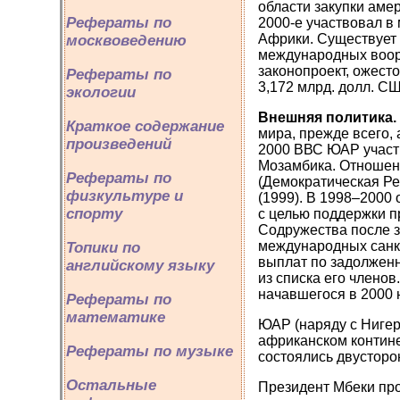
области закупки аме
Рефераты по
2000-е участвовал в 
Африки. Существует
москвоведению
международных воору
законопроект, ожест
Рефераты по
3,172 млрд. долл. СШ
экологии
Внешняя политика.
Краткое содержание
мира, прежде всего,
произведений
2000 ВВС ЮАР участ
Мозамбика. Отношен
Рефераты по
(Демократическая Рес
физкультуре и
(1999). В 1998–2000
спорту
с целью поддержки п
Содружества после з
международных санкц
Топики по
выплат по задолжен
английскому языку
из списка его члено
начавшегося в 2000 
Рефераты по
математике
ЮАР (наряду с Ниге
африканском контине
Рефераты по музыке
состоялись двусторо
Остальные
Президент Мбеки про