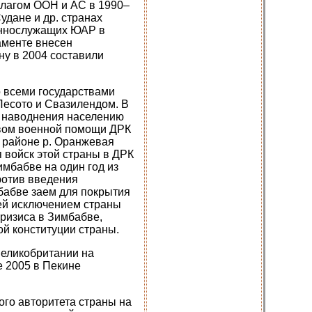
флагом ООН и АС в 1990–
удане и др. странах
еннослужащих ЮАР в
аменте внесен
ну в 2004 составили
 всеми государствами
Лесото и Свазилендом. В
 наводнения населению
твом военной помощи ДРК
в районе р. Оранжевая
 войск этой страны в ДРК
мбабве на один год из
ротив введения
бабве заем для покрытия
ей исключением страны
кризиса в Зимбабве,
й конституции страны.
Великобритании на
 2005 в Пекине
го авторитета страны на