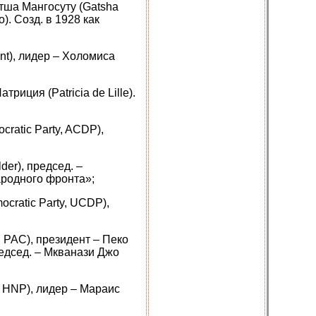
Гатша Мангосуту (Gatsha
). Созд. в 1928 как
nt), лидер – Холомиса
риция (Patricia de Lille).
ocratic Party, ACDP),
der), председ. –
ародного фронта»;
mocratic Party, UCDP),
a, PAC), президент – Пеко
председ. – Мкванази Джо
y, HNP), лидер – Мараис