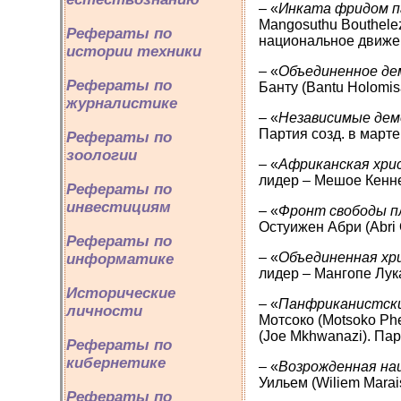
– «
Инката фридом 
Mangosuthu Bouthelez
Рефераты по
национальное движен
истории техники
– «
Объединенное де
Рефераты по
Банту (Bantu Holomis
журналистике
– «
Независимые де
Партия созд. в марте
Рефераты по
зоологии
– «
Африканская хри
лидер – Мешое Кеннет
Рефераты по
инвестициям
– «
Фронт свободы п
Остуижен Абри (Abri 
Рефераты по
– «
Объединенная
хр
информатике
лидер – Мангопе Лука
Исторические
– «
Панфриканистски
личности
Мотсоко (Motsoko Phek
(Joe Mkhwanazi). Пар
Рефераты по
кибернетике
– «
Возрожденная на
Уильем (Wiliem Marai
Рефераты по