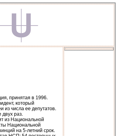
ия, принятая в 1996.
идент, который
 из числа ее депутатов.
 двух раз.
ит из Национальной
таты Национальной
инций на 5-летний срок.
став НСП: 54 постоянных