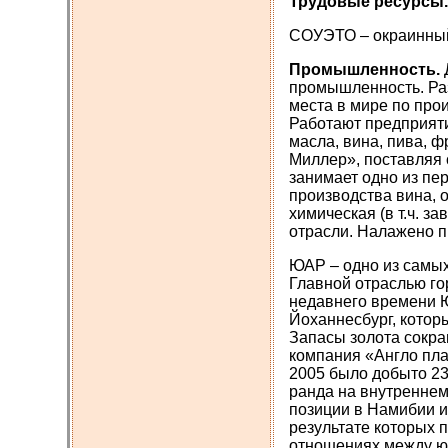
Трудовые ресурсы
СОУЭТО – окраинный
Промышленность.
промышленность. Ра
места в мире по прои
Работают предприяти
масла, вина, пива, 
Миллер», поставляя с
занимает одно из пе
производства вина, 
химическая (в т.ч. з
отрасли. Налажено п
ЮАР – одно из самых
Главной отраслью г
недавнего времени Ю
Йоханнесбург, котор
Запасы золота сокра
компания «Англо пла
2005 было добыто 23
ранда на внутреннем 
позиции в Намибии и
результате которых 
отношениях между ю