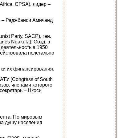
 Africa, CPSA), лидер –
ер – Раджбанси Амичанд
nist Party, SACP), ген.
rles Nqakula). Созд. в
деятельность в 1950
действовала нелегально
ики их финансирования.
ТУ (Congress of South
юзов, членами которого
 секретарь – Нкоси
нента. По мировым
на душу населения