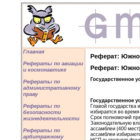
Главная
Реферат: Южно
Рефераты по авиации
Реферат: Южно
и космонавтике
Государственное у
Рефераты по
административному
праву
Государственное у
Рефераты по
Главой государства
избирается во время
безопасности
Срок полномочий през
жизнедеятельности
Законодательную вла
ассамблеи (400 мест
Рефераты по
ассамблеи избираютс
арбитражному
НСП выполняет функц