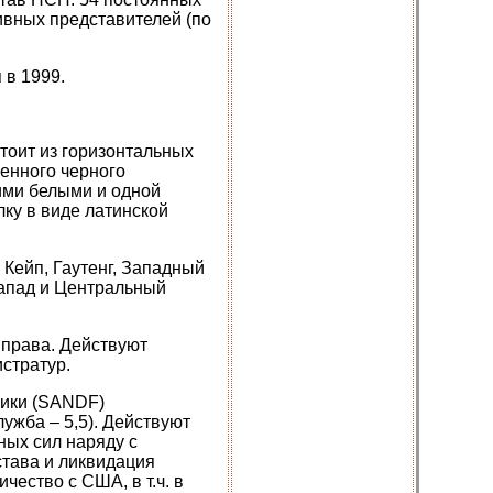
тивных представителей (по
 в 1999.
тоит из горизонтальных
ренного черного
кими белыми и одной
лку в виде латинской
 Кейп, Гаутенг, Западный
Запад и Центральный
 права. Действуют
стратур.
ики (SANDF)
лужба – 5,5). Действуют
ых сил наряду с
тава и ликвидация
ество с США, в т.ч. в