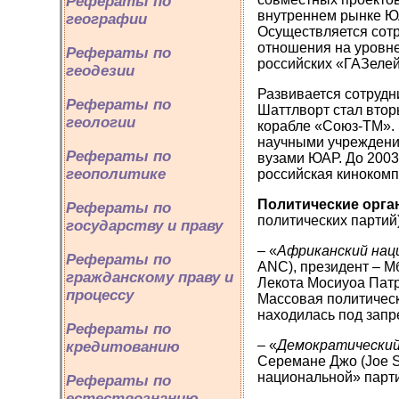
Рефераты по
внутреннем рынке Ю
географии
Осуществляется сотр
отношения на уровне
Рефераты по
российских «ГАЗелей
геодезии
Развивается сотрудн
Рефераты по
Шаттлворт стал втор
геологии
корабле «Союз-ТМ».
научными учреждения
Рефераты по
вузами ЮАР. До 2003
геополитике
российская кинокомп
Политические орга
Рефераты по
политических партий
государству и праву
– «
Африканский нац
Рефераты по
ANC), президент – М
гражданскому праву и
Лекота Мосиуоа Патри
процессу
Массовая политическ
находилась под запр
Рефераты по
– «
Демократический
кредитованию
Серемане Джо (Joe 
национальной» парти
Рефераты по
естествознанию