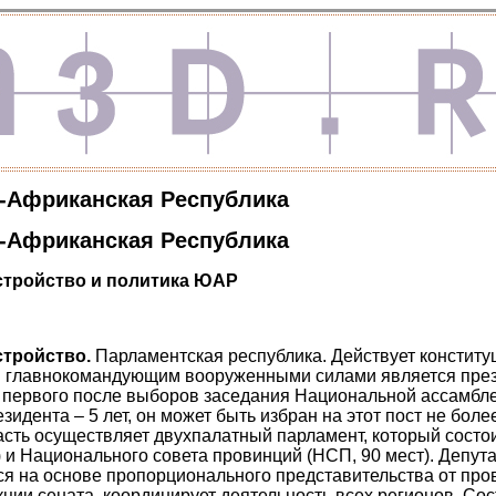
-Африканская Республика
-Африканская Республика
стройство и политика
ЮАР
стройство.
Парламентская республика. Действует конституц
 и главнокомандующим вооруженными силами является през
 первого после выборов заседания Национальной ассамблеи
идента – 5 лет, он может быть избран на этот пост не более
сть осуществляет двухпалатный парламент, который состо
) и Национального совета провинций (НСП, 90 мест). Депу
я на основе пропорционального представительства от пров
ии сената, координирует деятельность всех регионов. Со