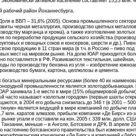
.
Экономически активное население составляет 15,23 млн. че
 рабочий район Йоханнесбурга.
Доля в ВВП – 31,6% (2005). Основа промышленного секто
звиты черная металлургия, производство цветных металло
зводству марганца и хрома), а также изготовление золотых
я по переработке продукции сельского хозяйства (производ
фруктовых и овощных соков и консервов, шерсти и др.). Пи
вою продукцию в 11 стран мира (в т.ч. в Россию – пиво под
рвых мест на мировом рынке. На долю ЮАР приходится бо
оно поставляется в РФ. Развиваются текстильная, швейная,
аводы по производству бензина из угля – изобретение южно
роизводство бумаги, картона, целлюлозы и цемента.
 богатых минеральными ресурсами (более 40 их наименова
орнорудной промышленности является золотодобывающая. 
АР занимала 1-е место в мире (15% общемировой добычи).
ый часто называют «золотым городом» (первые шахты откры
щаются, в 2004 его добыча снизилась до 346 т (в 2001 – 50
тинум» является ведущей в мире компанией по добыче пла
,7 млн. каратов алмазов, прибыли компании «Де Бирс» из-
рынке упали и составили на кон. 2005 г. 339 млн. долл. С
 Танзании, меньше – в Анголе, Ботсване и ДРК. В апреле 2
по настоянию ботсванского правительства был изменен конт
жноафриканским концерном «Де Бирс» и компанией «Дебсв