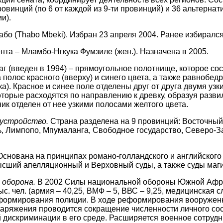
овинций (по 6 от каждой из 9-ти провинций) и 36 альтерна
и).
бо (Thabo Mbeki). Избран 23 апреля 2004. Ранее избирался
нта – Мламбо-Нгкука Фумзиле (жен.). Назначена в 2005.
г (введен в 1994) – прямоугольное полотнище, которое сос
полос красного (вверху) и синего цвета, а также равнобед
ка). Красное и синее поле отделены друг от друга двумя уз
оторые расходятся по направлению к древку, образуя разви
ик отделен от нее узкими полосами желтого цвета.
устройство.
Страна разделена на 9 провинций: Восточный
ь, Лимпопо, Мпумаланга, Свободное государство, Северо-
Основана на принципах романо-голландского и английского
сший апелляционный и Верховный суды, а также суды маги
 оборона.
В 2002 Силы национальной обороны Южной Афр
ыс. чел. (армия – 40,25, ВМФ – 5, ВВС – 9,25, медицинская с
формирования полиции. В ходе реформирования вооруженн
аряжения проводится сокращение численности личного сос
 дискриминации в его среде. Расширяется военное сотруднич