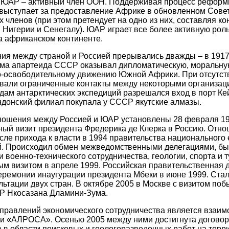
е. ЮАР – активный член ООН. Поддерживая процесс реформ
 выступает за предоставление Африке в обновленном Сов
 членов (при этом претендует на одно из них, составляя к
, Нигерии и Сенегалу). ЮАР играет все более активную рол
а африканском континенте.
ия между страной и Россией прерывались дважды – в 1917 
ма апартеида СССР оказывал дипломатическую, моральну
-освободительному движению Южной Африки. При отсутс
вали ограниченные контакты между некоторыми организаци
судам антарктических экспедиций разрешался вход в порт Ке
ндонский филиал покупала у СССР якутские алмазы.
ошения между Россией и ЮАР установлены 28 февраля 199
ый визит президента Фредерика де Клерка в Россию. Отн
сле прихода к власти в 1994 правительства национального 
. Происходил обмен межведомственными делегациями, б
 военно-технического сотрудничества, геологии, спорта и 
м визитом в апреле 1999. Российская правительственная 
еремонии инаугурации президента Мбеки в июне 1999. Ста
ьтации двух стран. В октябре 2005 в Москве с визитом по
Р Нкосазана Дламини-Зума.
правлений экономического сотрудничества является взаим
ии «АЛРОСА». Осенью 2005 между ними достигнута договор
 в области поисковых и геологоразведочных работ на терри