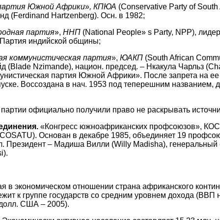
партия Южной Африки
»
, КПЮА
(Conservative Party of South
 (Ferdinand Hartzenberg). Осн. в 1982;
родная партия
»,
ННП
(National People» s Party, NPP), лид
. Партия индийской общины;
я коммунистическая партия
»,
ЮАКП
(South African Commu
д (Blade Nzimande), национ. председ. – Нкакула Чарльз (Cha
унистическая партия Южной Африки». После запрета на ее 
уске. Воссоздана в нач. 1953 под теперешним названием, 
 партии официально получили право не раскрывать источн
единения.
«Конгресс южноафриканских профсоюзов», КОСА
s, COSATU). Основан в декабре 1985, объединяет 19 профсо
л. Президент – Мадиша Вилли (Willy Madisha), генеральный
i).
я в экономическом отношении страна африканского конти
жит к группе государств со средним уровнем дохода (ВВП 
 долл. США – 2005).