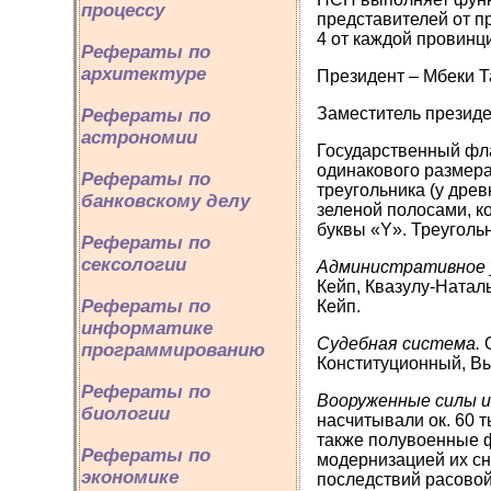
процессу
представителей от пр
4 от каждой провинци
Рефераты по
архитектуре
Президент – Мбеки Та
Заместитель президе
Рефераты по
астрономии
Государственный фла
одинакового размера 
Рефераты по
треугольника (у древ
банковскому делу
зеленой полосами, к
буквы «Y». Треугольн
Рефераты по
сексологии
Административное 
Кейп, Квазулу-Натал
Рефераты по
Кейп.
информатике
Судебная система.
программированию
Конституционный, Вы
Рефераты по
Вооруженные силы и
биологии
насчитывали ок. 60 т
также полувоенные 
Рефераты по
модернизацией их сн
экономике
последствий расовой