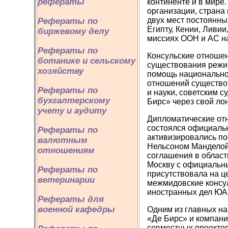
рефераты
континенте и в мир
организации, страна
двух мест постоянных
Рефераты по
Египту, Кении, Ливии
биржевому делу
миссиях ООН и АС н
Рефераты по
Консульские отношен
ботанике и сельскому
существования режи
хозяйству
помощь национально
отношений существо
Рефераты по
и науки, советским 
бухгалтерскому
Бирс» через свой ло
учету и аудиту
Дипломатические отн
состоялся официальн
Рефераты по
активизировались по
валютным
Нельсоном Манделой
отношениям
соглашения в области
Москву с официальны
Рефераты по
присутствовала на ц
ветеринарии
межмидовские консул
иностранных дел ЮА
Рефераты для
военной кафедры
Одним из главных на
«Де Бирс» и компан
совместных проектов