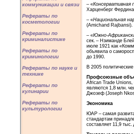
– «
Консервативная 
коммуникации и связи
Харценберг Фердинанд
Рефераты по
– «
Национальная на
косметологии
(Amichand Rajbansi)
Рефераты по
– «
Южно-Африканска
криминалистике
сек. – Нзиманде Блей
июле 1921 как «Комм
Рефераты по
объявила о саморосп
криминологии
до 1990.
В 2005 политические
Рефераты по науке и
технике
Профсоюзные объ
African Trade Union
Рефераты по
являются 1,8 млн. че
кулинарии
Джозеф (Joseph Nkos
Рефераты по
Экономика
культурологии
ЮАР – самая развита
стандартам принадле
составляет 11,9 тыс.