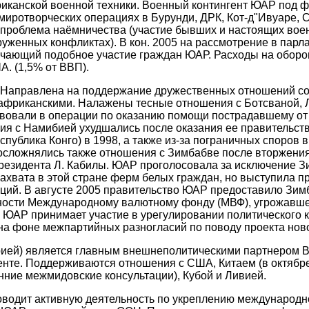
риканской военной техники. Военный контингент ЮАР под 
миротворческих операциях в Бурунди, ДРК, Кот-д"Ивуаре, С
 проблема наëмничества (участие бывших и настоящих во
женных конфликтах). В кон. 2005 на рассмотрение в парл
очающий подобное участие граждан ЮАР. Расходы на оборо
А. (1,5% от ВВП).
Направлена на поддержание дружественных отношений со
 африканскими. Налажены тесные отношения с Ботсваной, 
вовали в операции по оказанию помощи пострадавшему от
ия с Намибией ухудшались после оказания ее правительс
публика Конго) в 1998, а также из-за пограничных споров 
 осложнялись также отношения с Зимбабве после вторжения
резидента Л. Кабилы. ЮАР проголосовала за исключение Зи
ахвата в этой стране ферм белых граждан, но выступила п
ий. В августе 2005 правительство ЮАР предоставило Зим
ности Международному валютному фонду (МВФ), угрожавш
в. ЮАР принимает участие в урегулировании политического 
на фоне межпартийных разногласий по поводу проекта ново
рией) является главным внешнеполитическими партнером 
нте. Поддерживаются отношения с США, Китаем (в октябре
нние межмидовские консультации), Кубой и Ливией.
водит активную деятельность по укреплению международно