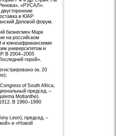
«Ренова», «РУСАЛ».
 двусторонние
поставка в ЮАР
анский Деловой форум.
кий бизнесмен Марк
ие на российском
Н и южноафриканскими
ким университетом и
Р. В 2004–2005
Последний герой».
егистрировано ок. 20
е):
 Congress of South Africa,
ациональный председ. –
galema Motlanthe).
1912. В 1960–1990
Tony Leon), председ. –
кой» и «Новой