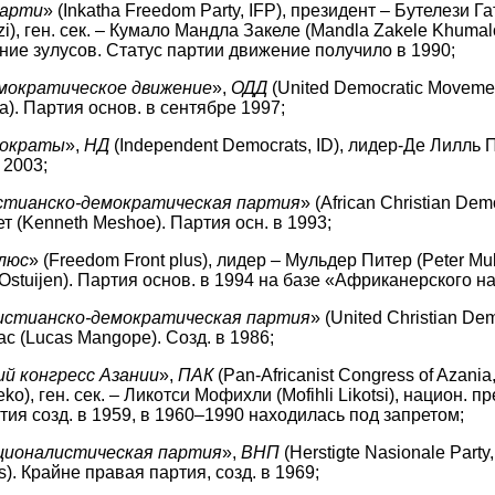
парти
» (Inkatha Freedom Party, IFP), президент – Бутелези 
i), ген. сек. – Кумало Мандла Закеле (Mandla Zakele Khumalo
ие зулусов. Статус партии движение получило в 1990;
мократическое движение
»,
ОДД
(United Democratic Moveme
a). Партия основ. в сентябре 1997;
мократы
»,
НД
(Independent Democrats, ID), лидер-Де Лилль Пат
 2003;
стианско-демократическая партия
» (African Christian Dem
 (Kenneth Meshoe). Партия осн. в 1993;
люс
» (Freedom Front plus), лидер – Мульдер Питер (Peter Mul
Ostuijen). Партия основ. в 1994 на базе «Африканерского н
истианско-демократическая партия
» (United Christian De
с (Lucas Mangope). Созд. в 1986;
й конгресс Азании
»,
ПАК
(Pan-Africanist Congress of Azani
o), ген. сек. – Ликотси Мофихли (Mofihli Likotsi), национ. 
тия созд. в 1959, в 1960–1990 находилась под запретом;
ционалистическая партия
»,
ВНП
(Herstigte Nasionale Part
s). Крайне правая партия, созд. в 1969;