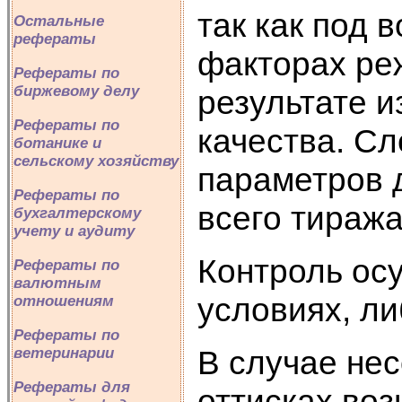
так как под
Остальные
рефераты
факторах ре
Рефераты по
биржевому делу
результате 
Рефераты по
качества. С
ботанике и
сельскому хозяйству
параметров 
Рефераты по
всего тиража
бухгалтерскому
учету и аудиту
Контроль ос
Рефераты по
валютным
условиях, л
отношениям
Рефераты по
В случае не
ветеринарии
Рефераты для
оттисках во