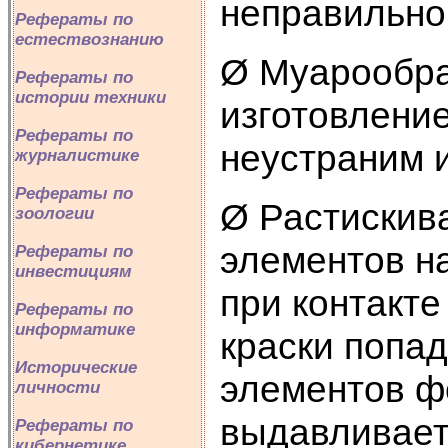
неправильно
Рефераты по
естествознанию
Ø Муарообра
Рефераты по
истории техники
изготовлени
Рефераты по
неустраним 
журналистике
Рефераты по
Ø Растискив
зоологии
элементов на
Рефераты по
инвестициям
при контакт
Рефераты по
информатике
краски попад
Исторические
элементов ф
личности
выдавливает
Рефераты по
кибернетике