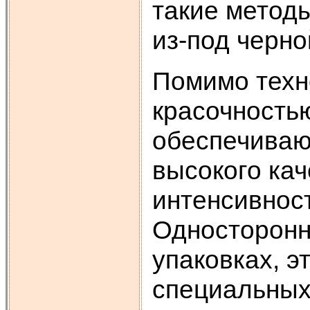
такие метод
из-под черно
Помимо техно
красочностью 
обеспечиваю
высокого ка
интенсивнос
Одностороння
упаковках, э
специальных