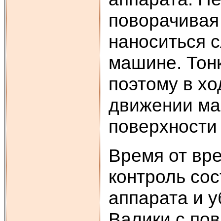
поворачивая 
наноситься с
машине. Тонк
поэтому в х
движении ма
поверхности
Время от вр
контроль сос
аппарата и у
Валики с по