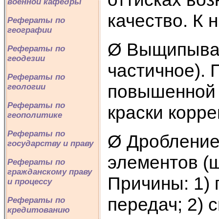
военной кафедры
качество. К 
Рефераты по
географии
Ø Выщипыван
Рефераты по
геодезии
частичное). 
Рефераты по
повышенной 
геологии
Рефераты по
краски корре
геополитике
Рефераты по
Ø Дробление
государству и праву
элементов (
Рефераты по
гражданскому праву
Причины: 1)
и процессу
передач; 2) 
Рефераты по
кредитованию