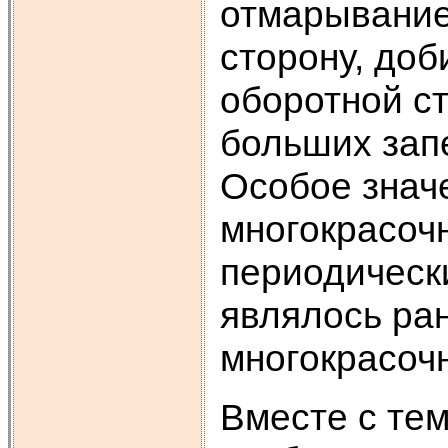
отмарывание
сторону, до
оборотной ст
больших запе
Особое знач
многокрасоч
периодически
являлось ра
многокрасоч
Вместе с те