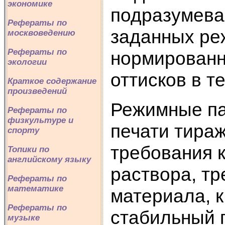
экономике
подразумева
Рефераты по
заданных ре
москвоведению
Рефераты по
нормированн
экологии
оттисков в т
Краткое содержание
произведений
Режимные па
Рефераты по
физкультуре и
печати тираж
спорту
требования 
Топики по
английскому языку
раствора, тр
Рефераты по
математике
материала, к
Рефераты по
стабильный 
музыке