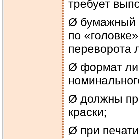
требует вып
Ø бумажный 
по «головке»,
переворота л
Ø формат ли
номинальног
Ø должны пр
краски;
Ø при печат