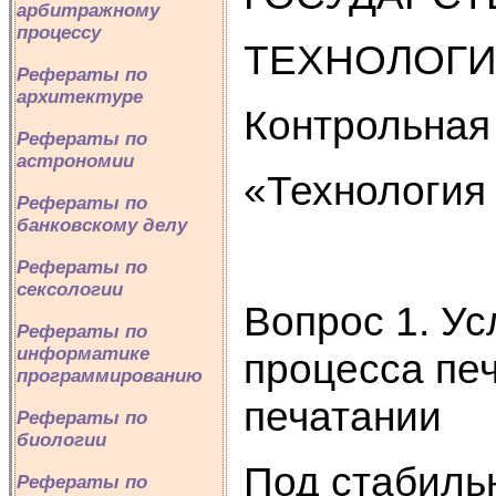
арбитражному
процессу
ТЕХНОЛОГИ
Рефераты по
архитектуре
Контрольная
Рефераты по
астрономии
«Технология
Рефераты по
банковскому делу
Рефераты по
сексологии
Вопрос 1. У
Рефераты по
информатике
процесса пе
программированию
печатании
Рефераты по
биологии
Под стабиль
Рефераты по