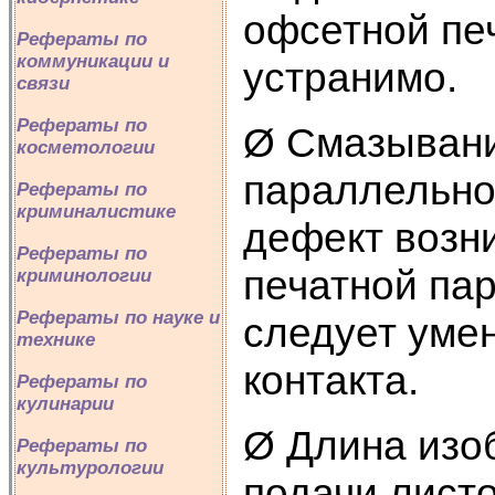
офсетной пе
Рефераты по
коммуникации и
устранимо.
связи
Рефераты по
Ø Смазывани
косметологии
параллельно
Рефераты по
криминалистике
дефект возни
Рефераты по
печатной пар
криминологии
Рефераты по науке и
следует уме
технике
контакта.
Рефераты по
кулинарии
Ø Длина изо
Рефераты по
культурологии
подачи лист