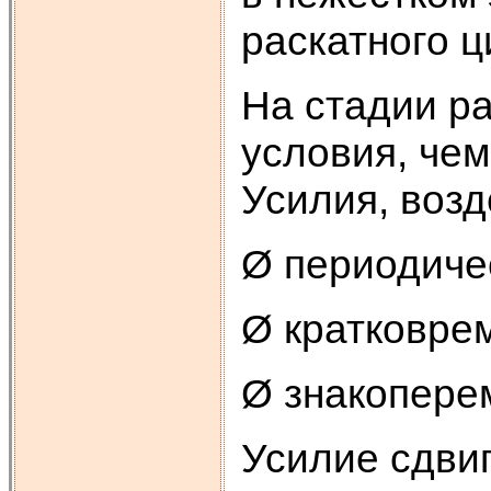
раскатного 
На стадии р
условия, чем
Усилия, возд
Ø периодиче
Ø кратковре
Ø знакопере
Усилие сдвиг