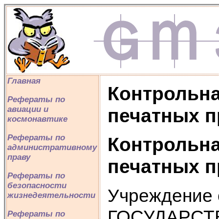
Главная
Контрольна
Рефераты по
авиации и
печатных п
космонавтике
Рефераты по
Контрольна
административному
праву
печатных п
Рефераты по
безопасности
Учреждение
жизнедеятельности
ГОСУДАРС
Рефераты по