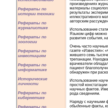
произведениях журна
материалы социологи
Рефераты по
результаты эксперим
истории техники
иллюстративного мат
авторским рассужден
Рефераты по
журналистике
Использование стати
Языком цифр можно о
Рефераты по
развития события, н
зоологии
Очень часто научные
газете «Известия»: 
Рефераты по
жившего семь тысяче
инвестициям
трепанации. Находка
врачеватели обладал
Рефераты по
пациент благополучн
информатике
обнаружен при раско
Исторические
Использование научн
личности
простой констатации
научных фактов. Име
Рефераты по
рода сведениям.
кибернетике
Наряду с научными ф
обыденные
факты, к
Рефераты по