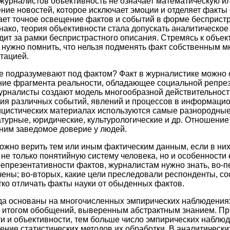
журналистов объективность не означает математическую или
ение новостей, которое исключает эмоции и отделяет факты
ает точное освещение фактов и событий в форме беспристр
нако, теория объективности стала допускать аналитическо
одит за рамки беспристрастного описания. Стремясь к объ
 нужно помнить, что нельзя подменять факт собственным м
етацией.
ае подразумевают под фактом? Факт в журналистике можно 
ние фрагмента реальности, обладающее социальной репре
рналисты создают модель многообразной действительности
ия различных событий, явлений и процессов в информацио
ицистических материалах используются самые разнородные
атурные, юридические, культурологические и др. Отношение
 ним заведомое доверие у людей.
можно верить тем или иным фактическим данным, если в них
не только понятийную систему человека, но и особенности
епрезентативности фактов, журналистам нужно знать, во-пе
чены; во-вторых, какие цели преследовали респонденты, с
етко отличать факты науки от обыденных фактов.
а основаны на многочисленных эмпирических наблюдениях
я итогом обобщений, выверенным абстрактным знанием. Пр
ти и объективности, тем больше число эмпирических наблюд
ние статистических методов их обработки. В аналитически