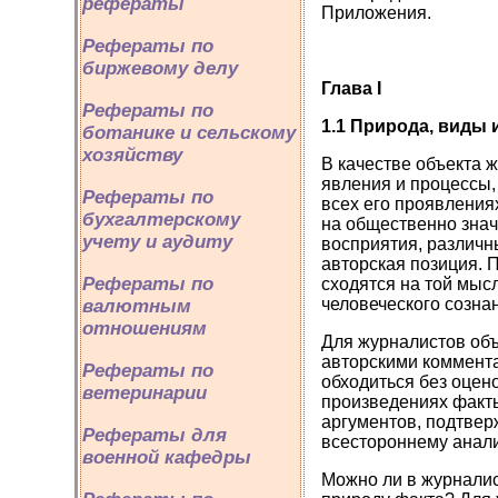
рефераты
Приложения.
Рефераты по
биржевому делу
Глава
I
Рефераты по
1.1 Природа, виды
ботанике и сельскому
хозяйству
В качестве объекта 
явления и процессы,
Рефераты по
всех его проявления
бухгалтерскому
на общественно знач
учету и аудиту
восприятия, различн
авторская позиция. 
Рефераты по
сходятся на той мыс
человеческого сознан
валютным
отношениям
Для журналистов объ
авторскими коммент
Рефераты по
обходиться без оцен
ветеринарии
произведениях факты
аргументов, подтвер
Рефераты для
всестороннему анализ
военной кафедры
Можно ли в журналис