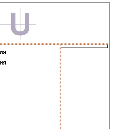
ния
ния