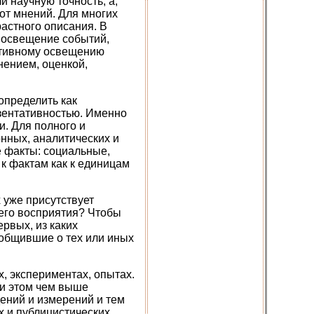
 научную точность, а,
 от мнений. Для многих
астного описания. В
е освещение событий,
ективному освещению
нением, оценкой,
определить как
зентативностью. Именно
. Для полного и
нных, аналитических и
 факты: социальные,
 к фактам как к единицам
 уже присутствует
 его восприятия? Чтобы
рвых, из каких
ообщившие о тех или иных
, экспериментах, опытах.
и этом чем выше
ений и измерений и тем
х и публицистических