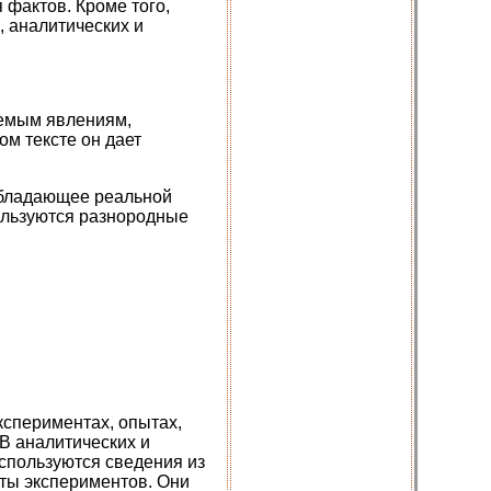
 фактов. Кроме того,
 аналитических и
аемым явлениям,
м тексте он дает
обладающее реальной
ользуются разнородные
кспериментах, опытах,
В аналитических и
спользуются сведения из
аты экспериментов. Они