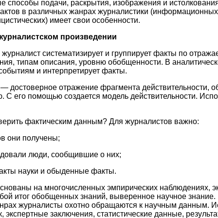
е способы подачи, раскрытия, изображения и истолкования
актов в различных жанрах журналистики (информационных,
цистических) имеет свои особенности.
в журналистском произведении
, журналист систематизирует и группирует факты по отраж
ия, типам описания, уровню обобщенности. В аналитическо
событиям и интерпретирует факты.
е — достоверное отражение фрагмента действительности, 
. С его помощью создается модель действительности. Исп
верить фактическим данным? Для журналистов важно:
ов они получены;
довали люди, сообщившие о них;
акты науки и обыденные факты.
основаны на многочисленных эмпирических наблюдениях, э
бой итог обобщенных знаний, выверенное научное знание. 
нрах журналисты охотно обращаются к научным данным. И
к, экспертные заключения, статистические данные, результ