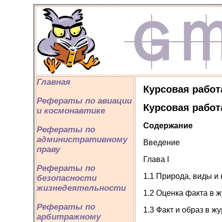
Главная
Курсовая работ
Рефераты по авиации
Курсовая работ
и космонавтике
Содержание
Рефераты по
административному
Введение
праву
Глава I
Рефераты по
1.1 Природа, виды и
безопасности
жизнедеятельности
1.2 Оценка факта в 
Рефераты по
1.3 Факт и образ в 
арбитражному