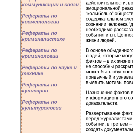
действительности, в
коммуникации и связи
эмоциональной реакц
“колыбелью” обществ
Рефераты по
содержательном эле
косметологии
сознании человека “д
необходимо рассказа
Рефераты по
события и т.п. Ценн
криминалистике
жизни людей.
Рефераты по
В основе обыденного
людей, которые могу
криминологии
фактов – в их жизнеп
не способны раскрыт
Рефераты по науке и
может быть обуслов
технике
привычный и узнавае
выявить мотивы пове
Рефераты по
кулинарии
Назначение фактов в
информационного соо
Рефераты по
доказательств.
культурологии
Развертывание факта
перед журналистами.
событии, в третьем 
создать документаль