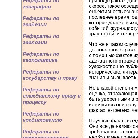
Рефераты по
природу факта? Для 
скорее, такое освещ
географии
объективность означ
последнее время, од
Рефераты по
кото­рое далеко вых
геодезии
событий, журналисту
трактовкой, интерпр
Рефераты по
геологии
Что же в таком случ
достоверное отраже
Рефераты по
с помощью фактов жу
геополитике
адекватного отражен
художественно-публ
Рефераты по
исторические, литер
знания и вызывает к
государству и праву
Но в какой степени 
Рефераты по
оценка, отражающая 
гражданскому праву и
быть уверенными в р
процессу
источников они полу
фактах; в-третьих, ч
Рефераты по
кредитованию
Научные факты всегд
Они всегда являютс
Рефераты по
требования к точнос
необходимее примене
естествознанию