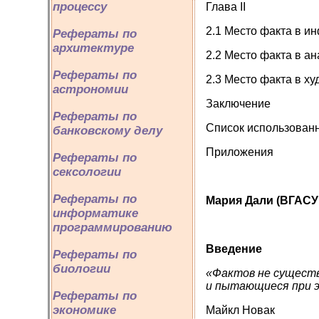
процессу
Глава II
2.1 Место факта в 
Рефераты по
архитектуре
2.2 Место факта в а
Рефераты по
2.3 Место факта в х
астрономии
Заключение
Рефераты по
Список использован
банковскому делу
Приложения
Рефераты по
сексологии
Рефераты по
Мария Дали (ВГАСУ 
информатике
программированию
Введение
Рефераты по
биологии
«Фактов не существ
и пытающиеся при 
Рефераты по
экономике
Майкл Новак