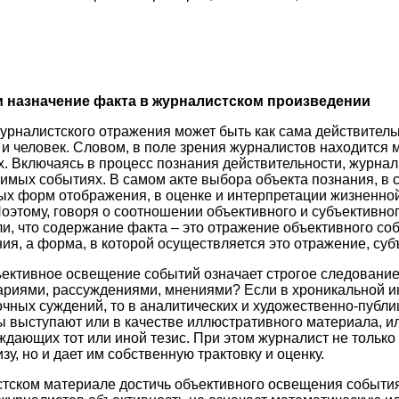
 и назначение факта в журналистском произведении
журналистского отражения может быть как сама действитель
 и человек. Словом, в поле зрения журналистов находится
х. Включаясь в процесс познания действительности, журна
имых событиях. В самом акте выбора объекта познания, в 
ых форм отображения, в оценке и интерпретации жизненно
Поэтому, говоря о соотношении объективного и субъективно
ли, что содержание факта – это отражение объективного со
ия, а форма, в которой осуществляется это отражение, суб
ективное освещение событий означает строгое следование 
ариями, рассуждениями, мнениями? Если в хроникальной 
очных суждений, то в аналитических и художественно-публи
 выступают или в качестве иллюстративного материала, и
ждающих тот или иной тезис. При этом журналист не только
у, но и дает им собственную трактовку и оценку.
тском материале достичь объективного освещения событи