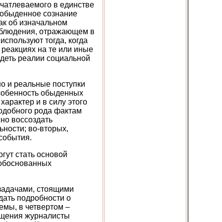
ечатлеваемого в единстве
ь обыденное сознание
ак об изначальном
аблюдения, отражающем в
используют тогда, когда
реакциях на те или иные
идеть реалии социальной
но и реальные поступки
особенность обыденных
характер и в силу этого
подобного рода фактам
но воссоздать
ности; во-вторых,
события.
гут стать основой
 обоснованных
задачами, стоящими
дать подробности о
емы, в четвертом –
общения журналисты