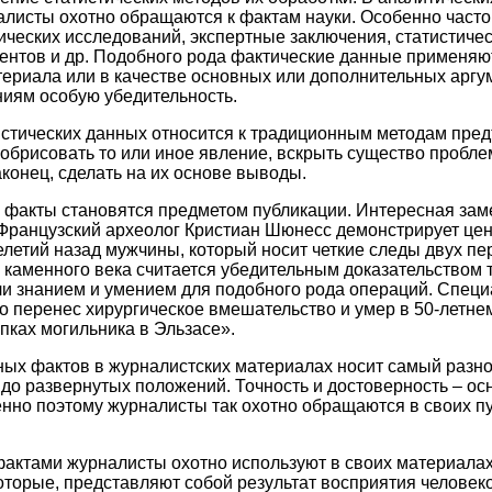
листы охотно обращаются к фактам науки. Особенно часто
ческих исследований, экспертные заключения, статистичес
ентов и др. Подобного рода фактические данные применяю
ериала или в качестве основных или дополнительных аргу
иям особую убедительность.
стических данных относится к традиционным методам пре
брисовать то или иное явление, вскрыть существо пробле
аконец, сделать на их основе выводы.
 факты становятся предметом публикации. Интересная зам
«Французский археолог Кристиан Шюнесс демонстрирует цен
летий назад мужчины, который носит четкие следы двух п
 каменного века считается убедительным доказательством т
и знанием и умением для подобного рода операций. Специ
о перенес хирургическое вмешательство и умер в 50-летне
пках могильника в Эльзасе».
ых фактов в журналистских материалах носит самый разно
 до развернутых положений. Точность и достоверность – ос
нно поэтому журналисты так охотно обращаются в своих пу
актами журналисты охотно используют в своих материала
оторые, представляют собой результат восприятия челове