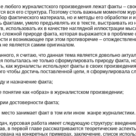
ове любого журналистского произведения лежат факты – сво
ся вся его структура. Поэтому столь важным моментом жу
бор фактического материала, но и методы его обработки и 
 фактами, умело предъявлять их в тексте, выстраивать из
тв, использовать их в качестве наглядной иллюстрации мыс
в сложной природе факта, которая выражается в проблеме
сти и возникающее при этом противоречие – отождествлени
 не является самим оригиналом.
нного, я считаю, что данная тема является довольно актуа
я попыталась не только сформулировать природу факта, но
ь, как журналисты используют факты в своих произведения
ого чтобы достичь поставленной цели, я сформулировала с
ду и назначение факта;
е понятие как «образ» в журналистском произведении;
рии достоверности факта;
е место занимает факт в том или ином жанре журналистики.
дач, курсовая работа имеет следующую структуру: введение
лав, в первой главе рассматриваются теоретические аспект
ована на конкретных примерах, заключение, список исполь