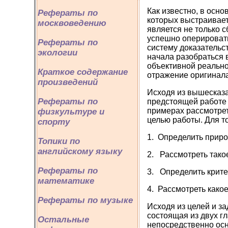
Как известно, в осн
Рефераты по
которых выстраивает
москвоведению
является не только с
успешно оперировать
Рефераты по
систему доказательс
экологии
начала разобраться 
объективной реально
Краткое содержание
отражение оригинала
произведений
Исходя из вышесказа
Рефераты по
предстоящей работе 
примерах рассмотрет
физкультуре и
целью работы. Для т
спорту
1. Определить приро
Топики по
английскому языку
2. Рассмотреть тако
Рефераты по
3. Определить крите
математике
4. Рассмотреть како
Рефераты по музыке
Исходя из целей и за
состоящая из двух г
Остальные
непосредственно осн