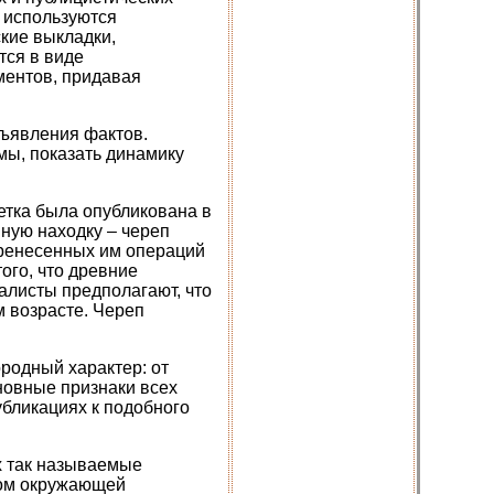
 используются
кие выкладки,
тся в виде
ментов, придавая
дъявления фактов.
мы, показать динамику
етка была опубликована в
ную находку – череп
еренесенных им операций
ого, что древние
алисты предполагают, что
м возрасте. Череп
родный характер: от
новные признаки всех
бликациях к подобного
х так называемые
ком окружающей