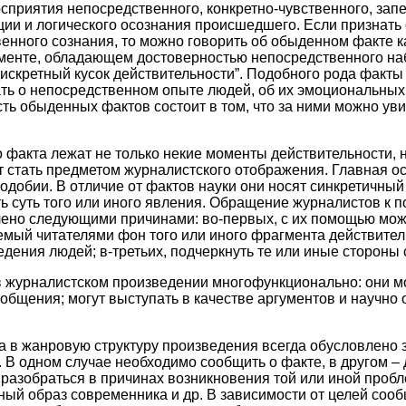
осприятия непосредственного, конкретно-чувственного, зап
ии и логического осознания происшедшего. Если признат
енного сознания, то можно говорить об обыденном факте к
менте, обладающем достоверностью непосредственного н
искретный кусок действительности”. Подобного рода факты 
ть о непосредственном опыте людей, об их эмоциональных 
ость обыденных фактов состоит в том, что за ними можно ув
 факта лежат не только некие моменты действительности, 
т стать предметом журналистского отображения. Главная 
одобии. В отличие от фактов науки они носят синкретичный 
ь суть того или иного явления. Обращение журналистов к 
лено следующими причинами: во-первых, с их помощью мож
мый читателями фон того или иного фрагмента действитель
дения людей; в-третьих, подчеркнуть те или иные стороны 
 журналистском произведении многофункционально: они мо
бщения; могут выступать в качестве аргументов и научно
 в жанровую структуру произведения всегда обусловлено 
 В одном случае необходимо сообщить о факте, в другом – 
– разобраться в причинах возникновения той или иной пробл
ный образ современника и др. В зависимости от целей со