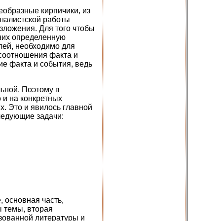
еобразные кирпичики, из
рналистской работы
изложения. Для того чтобы
 них определенную
лей, необходимо для
 соотношения факта и
е факта и события, ведь
льной. Поэтому в
 и на конкретных
х. Это и явилось главной
ледующие задачи:
, основная часть,
ы темы, вторая
зованной литературы и