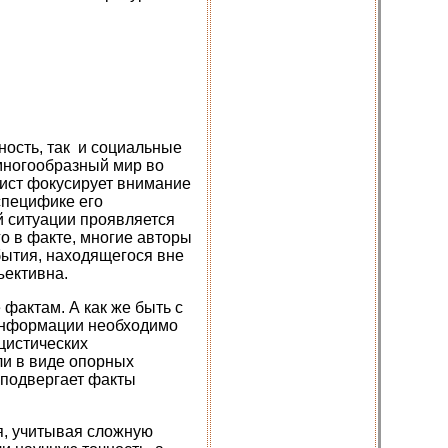
ность, так и социальные
 многообразный мир во
лист фокусирует внимание
специфике его
й ситуации проявляется
го в факте, многие авторы
бытия, находящегося вне
ъективна.
фактам. А как же быть с
информации необходимо
цистических
ли в виде опорных
 подвергает факты
я, учитывая сложную