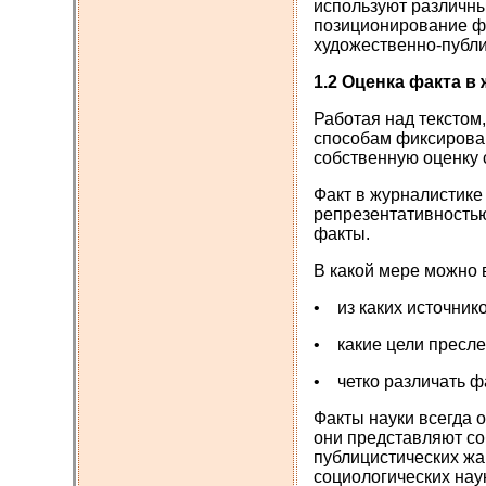
используют различны
позиционирование ф
художественно-публи
1.2 Оценка факта 
Работая над текстом
способам фиксирован
собственную оценку 
Факт в журналистик
репрезентативностью
факты.
В какой мере можно 
• из каких источник
• какие цели пресле
• четко различать ф
Факты науки всегда 
они представляют со
публицистических жа
социологических нау