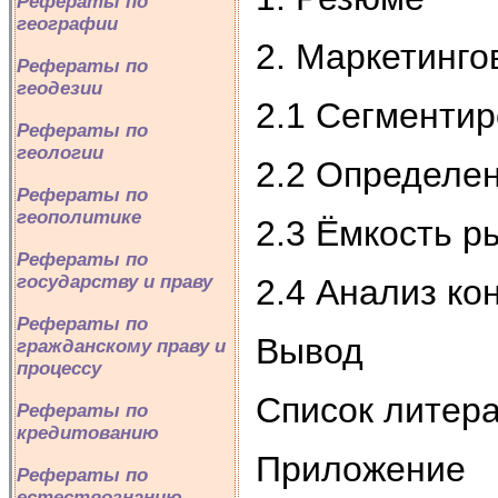
Рефераты по
географии
2. Маркетинг
Рефераты по
геодезии
2.1 Сегменти
Рефераты по
геологии
2.2 Определе
Рефераты по
геополитике
2.3 Ёмкость р
Рефераты по
государству и праву
2.4 Анализ ко
Рефераты по
Вывод
гражданскому праву и
процессу
Список литер
Рефераты по
кредитованию
Приложение
Рефераты по
естествознанию