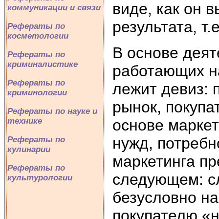
виде, как он в
коммуникации и связи
результата, т.
Рефераты по
косметологии
В основе деят
Рефераты по
криминалистике
работающих на
Рефераты по
лежит девиз: 
криминологии
рынок, покуп
Рефераты по науке и
основе маркет
технике
нужд, потребн
Рефераты по
кулинарии
маркетинга пр
Рефераты по
следующем: сл
культурологии
безусловно на
покупателю «