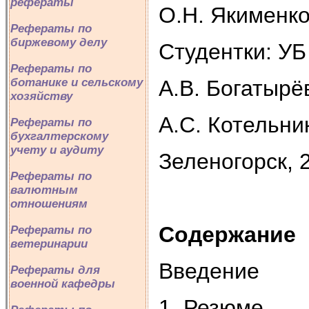
рефераты
О.Н. Якименк
Рефераты по
биржевому делу
Студентки: УБ
Рефераты по
А.В. Богатырё
ботанике и сельскому
хозяйству
А.C. Котельни
Рефераты по
бухгалтерскому
учету и аудиту
Зеленогорск, 
Рефераты по
валютным
отношениям
Содержание
Рефераты по
ветеринарии
Введение
Рефераты для
военной кафедры
1. Резюме