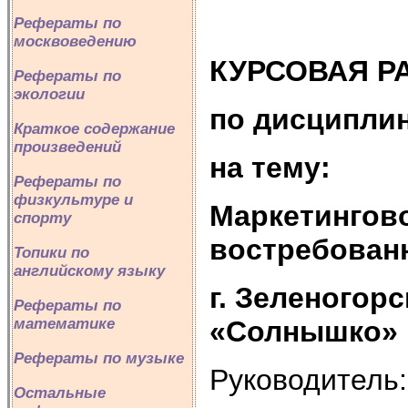
Рефераты по
москвоведению
КУРСОВАЯ Р
Рефераты по
экологии
по дисципли
Краткое содержание
произведений
на тему:
Рефераты по
физкультуре и
Маркетингов
спорту
востребован
Топики по
английскому языку
г. Зеленогорс
Рефераты по
«Солнышко»
математике
Рефераты по музыке
Руководитель:
Остальные