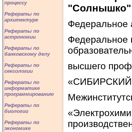
процессу
"Солнышко"
Рефераты по
архитектуре
Федеральное 
Рефераты по
Федеральное 
астрономии
образователь
Рефераты по
банковскому делу
высшего проф
Рефераты по
сексологии
«СИБИРСКИЙ
Рефераты по
информатике
программированию
Межинститутс
Рефераты по
«Электрохими
биологии
производстве
Рефераты по
экономике