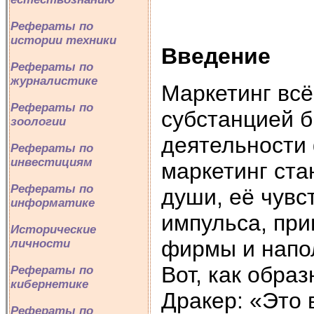
Рефераты по
истории техники
Введение
Рефераты по
журналистике
Маркетинг всё
Рефераты по
субстанцией 
зоологии
деятельности
Рефераты по
инвестициям
маркетинг ста
Рефераты по
души, её чувс
информатике
импульса, при
Исторические
фирмы и напо
личности
Вот, как обра
Рефераты по
кибернетике
Дракер: «Это 
Рефераты по