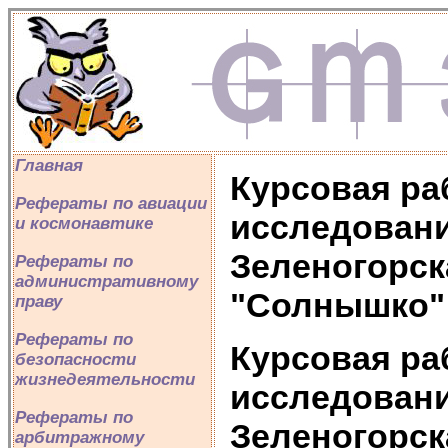
Главная
Курсовая ра
Рефераты по авиации
исследовани
и космонавтике
Зеленогорска
Рефераты по
административному
"Солнышко"
праву
Рефераты по
Курсовая ра
безопасности
жизнедеятельности
исследовани
Рефераты по
Зеленогорска
арбитражному