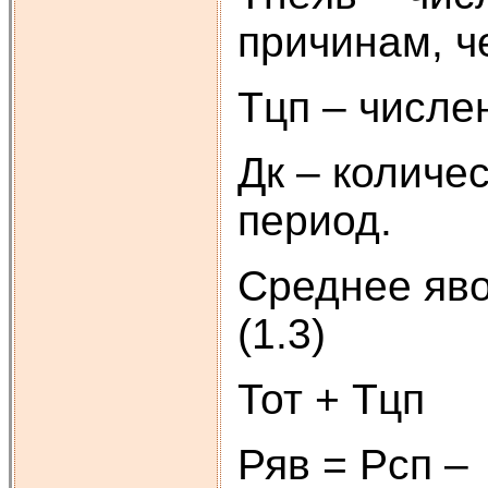
причинам, ч
Тцп – числе
Дк – количе
период.
Среднее яво
(1.3)
Тот + Тцп
Ряв = Рсп –