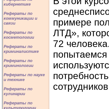
В этой курс
кибернетике
среднесписо
Рефераты по
коммуникации и
примере по
связи
ЛТД», котор
Рефераты по
косметологии
72 человека
Рефераты по
криминалистике
попытаемся 
Рефераты по
используютс
криминологии
потребность
Рефераты по науке
и технике
сотрудников
Рефераты по
кулинарии
Рефераты по
культурологии