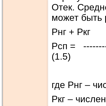
Отек. Средн
может быть 
Рнг + Рк
Рсп = ------
(1.5)
где Рнг – ч
Ркг – числен