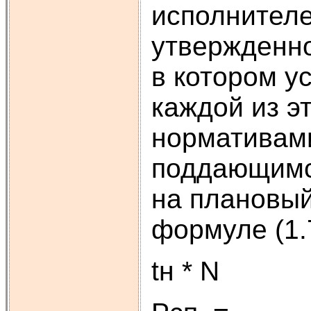
исполнителе
утвержденно
в котором у
каждой из э
нормативами
поддающимс
на плановый
формуле (1.
tн * N