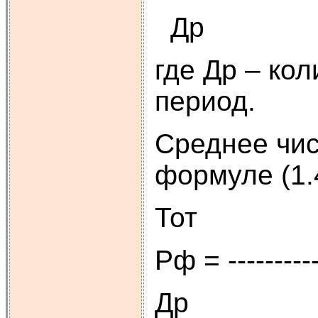
Др
где Др – ко
период.
Среднее чис
формуле (1.
Тот
Рф = ---
Др