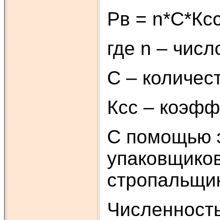
Рв = 
где n – чис
С – количес
Ксс – коэфф
С помощью э
упаковщиков
стропальщик
Численность