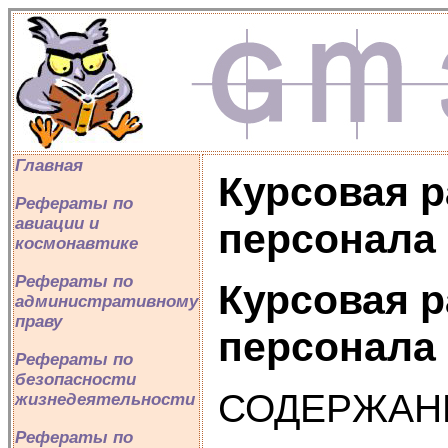
Главная
Курсовая р
Рефераты по
авиации и
персонала
космонавтике
Рефераты по
Курсовая р
административному
праву
персонала
Рефераты по
безопасности
СОДЕРЖАН
жизнедеятельности
Рефераты по