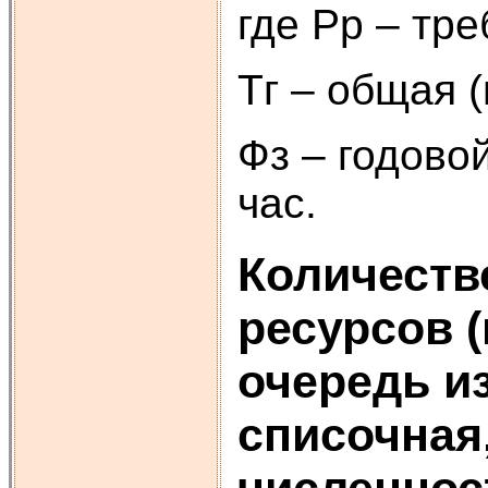
где Рр – тр
Тг – общая (
Фз – годово
час.
Количеств
ресурсов 
очередь и
списочная