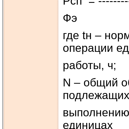
Pсп = ---
Фэ
где tн – но
операции е
работы, ч;
N – общий о
подлежащи
выполнению 
единицах