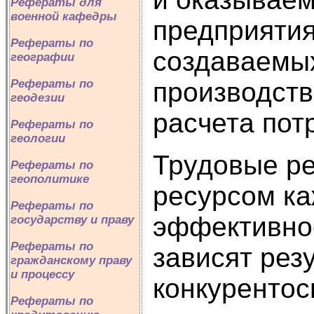
Рефераты для
военной кафедры
предприятия
Рефераты по
создаваемы
географии
Рефераты по
производств
геодезии
расчета пот
Рефераты по
геологии
Трудовые ре
Рефераты по
геополитике
ресурсом ка
Рефераты по
эффективнос
государству и праву
Рефераты по
зависят рез
гражданскому праву
и процессу
конкурентос
Рефераты по