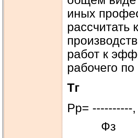
иных профес
рассчитать 
производст
работ к эфф
рабочего п
Тг
Рр= ----
Фз