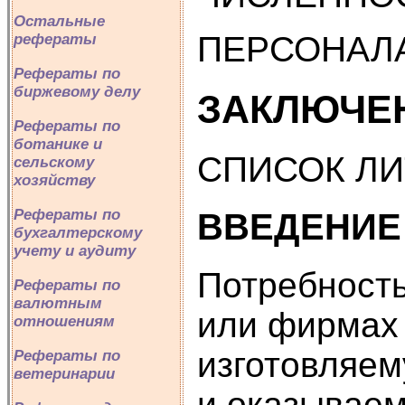
Остальные
ПЕРСОНАЛ
рефераты
Рефераты по
биржевому делу
ЗАКЛЮЧЕ
Рефераты по
ботанике и
СПИСОК Л
сельскому
хозяйству
Рефераты по
ВВЕДЕНИЕ
бухгалтерскому
учету и аудиту
Потребность
Рефераты по
валютным
или фирмах 
отношениям
изготовляем
Рефераты по
ветеринарии
и оказываем