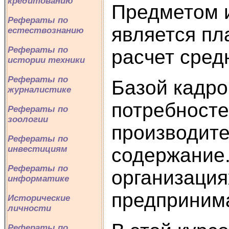
кредитованию
Предметом 
Рефераты по
является пл
естествознанию
Рефераты по
расчет сред
истории техники
Рефераты по
Базой кадро
журналистике
потребносте
Рефераты по
зоологии
производите
Рефераты по
инвестициям
содержание.
Рефераты по
организация
информатике
предпринима
Исторические
личности
Рефераты по