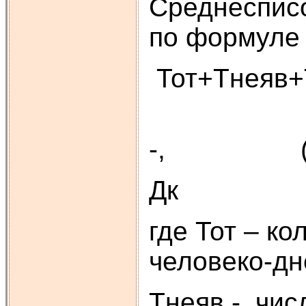
Среднесписо
по формуле 
Тот+Тнеяв+
Рсп =---
-, (1.
Дк
где Тот – к
человеко-дн
Тнеяв - чис