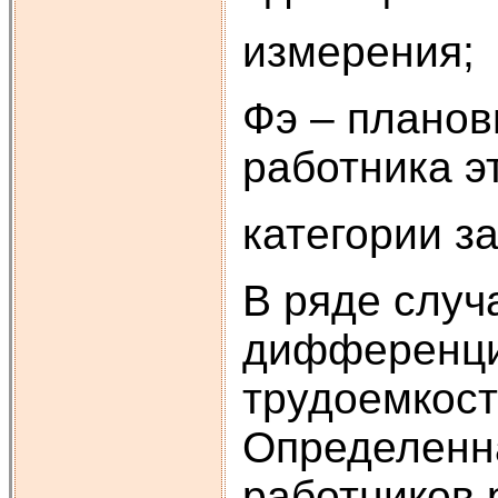
измерения;
Фэ – планов
работника э
категории з
В ряде случ
дифференцир
трудоемкост
Определенна
работников 