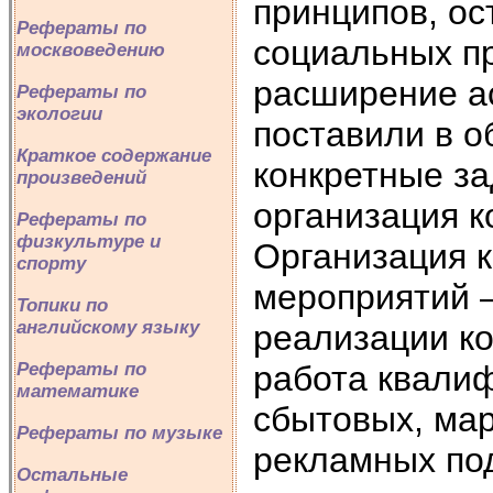
принципов, ос
Рефераты по
социальных п
москвоведению
расширение а
Рефераты по
экологии
поставили в о
Краткое содержание
конкретные за
произведений
организация 
Рефераты по
физкультуре и
Организация 
спорту
мероприятий –
Топики по
английскому языку
реализации ко
работа квали
Рефераты по
математике
сбытовых, ма
Рефераты по музыке
рекламных по
Остальные