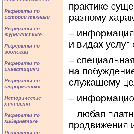
практике суще
Рефераты по
разному харак
истории техники
Рефераты по
– информация 
журналистике
и видах услуг
Рефераты по
зоологии
– специальна
Рефераты по
на побуждени
инвестициям
служащему це
Рефераты по
информатике
– информацио
Исторические
личности
– любая платн
Рефераты по
кибернетике
продвижения и
Рефераты по