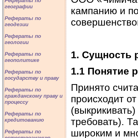
Рефераты по
географии
кампанию и по
Рефераты по
совершенство
геодезии
Рефераты по
геологии
1. Сущность
Рефераты по
геополитике
1.1 Понятие 
Рефераты по
государству и праву
Принято счита
Рефераты по
гражданскому праву и
происходит от
процессу
(выкрикивать) 
Рефераты по
требовать). Т
кредитованию
широким и мн
Рефераты по
естествознанию