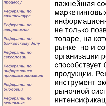
важнейшая со
процессу
маркетинговы
Рефераты по
архитектуре
информационн
Рефераты по
не только поз
астрономии
товаре, на ко
Рефераты по
банковскому делу
рынке, но и с
Рефераты по
организации 
сексологии
способствует
Рефераты по
информатике
продукции. Ре
программированию
инструмент эк
Рефераты по
рыночной сист
биологии
интенсификац
Рефераты по
экономике