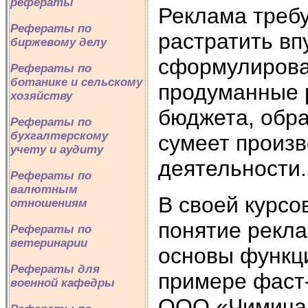
рефераты
Реклама требу
Рефераты по
растратить вп
биржевому делу
сформулироват
Рефераты по
ботанике и сельскому
продуманные 
хозяйству
бюджета, обра
Рефераты по
бухгалтерскому
сумеет произв
учету и аудиту
деятельности.
Рефераты по
валютным
В своей курсо
отношениям
понятие рекла
Рефераты по
ветеринарии
основы функц
Рефераты для
примере фаст
военной кафедры
ООО «Чимичан