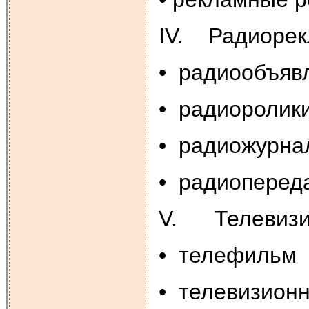
IV. Радиорек
• радиообъяв
• радиоролик
• радиожурна
• радиоперед
V. Телевизи
• телефильм
• телевизион