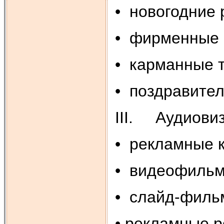
• новогодние
• фирменные 
• карманные 
• поздравител
III. Аудиови
• рекламные 
• видеофиль
• слайд-фил
• рекламные р