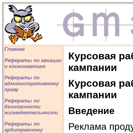
Главная
Курсовая ра
Рефераты по авиации
кампании
и космонавтике
Рефераты по
Курсовая ра
административному
праву
кампании
Рефераты по
безопасности
Введение
жизнедеятельности
Реклама проду
Рефераты по
арбитражному