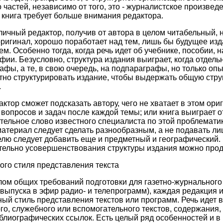
 частей, независимо от того, это - журналистское произвед
, книга требует больше внимания редактора.
ичный редактор, получив от автора в целом читабельный, 
ригинал, хорошо поработает над тем, лишь бы будущее из
м. Особенно тогда, когда речь идет об учебнике, пособии,
фии. Безусловно, структура издания выиграет, когда отдель
афы, а те, в свою очередь, на подпараграфы, но только оп
отно структурировать издание, чтобы выдержать общую стру
.
актор сможет подсказать автору, чего не хватает в этом ор
вопросов и задач после каждой темы; или книга выиграет от 
тельное слово известного специалиста по этой проблематик
териал следует сделать разнообразным, а не подавать лиш
лю следует добавить еще и предметный и географический. 
тельно усовершенствования структуры издания можно прод
ого стиля представления текста
ом общих требований подготовки для газетно-журнального
(выпуска в эфир радио- и телепрограмм), каждая редакция 
ный стиль представления текстов или программ. Речь идет 
о, служебного или вспомогательного текстов, содержания,
блиографических ссылок. Есть целый ряд особенностей и в