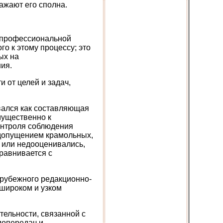
ажают его сполна.
ь профессиональной
о к этому процессу; это
ых на
ия.
 от целей и задач,
вался как составляющая
мущественно к
онтроля соблюдения
едопущением крамольных,
я или недооценивались,
сравнивается с
арубежного редакционно-
 широком и узком
ельности, связанной с
диопередач и