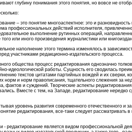
гивают глубину понимания этого понятия, но вовсе не отобр
сколько:
ование – это понятие многоаспектное: это и разновидност
тема профессиональных действий исполнителя, привлеченног
ледовательное выполнение рутинных операций, направленн
того или иного произведения журналистики или книгоиздан
ельное наполнение этого термина изменялось в зависимости
еред участниками редакционно-издательского процесса.
рного общества процесс редактирования однозначно толко
йно-идеологической работы. Сущность его сводилась преи
нению текстов цитатами партийных вождей и их сверки, к
их норм и норм правописания, тщательного слежения за н
ма, фактов и суждений. Творческие аспекты редактировани
вались. Вместе с тем, на Западе, редактирование нередко 
читывая уровень развития современного отечественного и з
понятие редактирования, все-таки следует рассматривать в
 - редактирование является видом профессиональной деят
у разных видов издательской продукции, а также теле-, ра