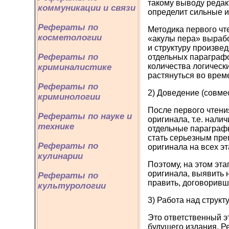
такому выводу редакт
коммуникации и связи
определит сильные и
Рефераты по
Методика первого чт
косметологии
«акулы пера» вырабо
и структуру произве
Рефераты по
отдельных параграфо
количества логическ
криминалистике
растянуться во време
Рефераты по
2) Доведение (совме
криминологии
После первого чтени
Рефераты по науке и
оригинала, т.е. нали
технике
отдельные параграфы
стать серьезным пре
Рефераты по
оригинала на всех э
кулинарии
Поэтому, на этом эта
оригинала, выявить 
Рефераты по
править, договоривш
культурологии
3) Работа над структ
Это ответственный э
будущего издания. Ре