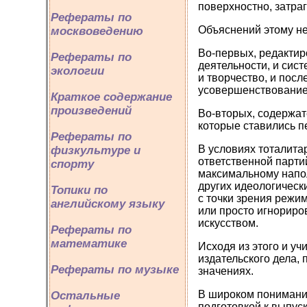
поверхностно, затра
Рефераты по
Объяснений этому не
москвоведению
Во-первых, редактир
Рефераты по
деятельности, и сис
экологии
и творчество, и пос
усовершенствование 
Краткое содержание
произведений
Во-вторых, содержат
которые ставились п
Рефераты по
В условиях тоталита
физкультуре и
ответственной парти
спорту
максимальному напол
других идеологическ
Топики по
с точки зрения режи
английскому языку
или просто игнориро
искусством.
Рефераты по
математике
Исходя из этого и у
издательского дела, 
Рефераты по музыке
значениях.
В широком понимании
Остальные
подготовкой к выпуск