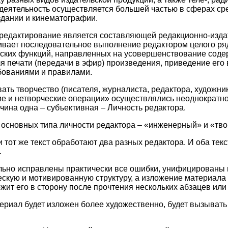
деятельность осуществляется большей частью в сферах ср
дании и кинематографии.
 редактирование является составляющей редакционно-изда
ивает последовательное выполнение редактором целого ря
ческих функций, направленных на усовершенствование сод
я печати (передачи в эфир) произведения, приведение его 
ованиями и правилами.
ть творчество (писателя, журналиста, редактора, художни
ие и нетворческие операции» осуществлялись неоднократно
чина одна – субъективная – Личность редактора.
основных типа личности редактора – «инженерный» и «тво
и тот же текст обработают два разных редактора. И оба тек
.
льно исправлены практически все ошибки, унифицированы 
ческую и мотивированную структуру, а изложение материала
ожит его в сторону после прочтения нескольких абзацев или
териал будет изложен более художественно, будет вызывать