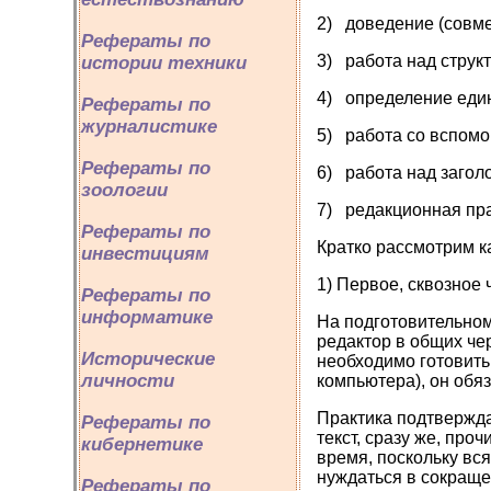
2) доведение (совме
Рефераты по
3) работа над структ
истории техники
4) определение един
Рефераты по
журналистике
5) работа со вспомо
Рефераты по
6) работа над загол
зоологии
7) редакционная пра
Рефераты по
Кратко рассмотрим к
инвестициям
1) Первое, сквозное 
Рефераты по
информатике
На подготовительном
редактор в общих че
Исторические
необходимо готовить 
личности
компьютера), он обя
Практика подтвержда
Рефераты по
текст, сразу же, про
кибернетике
время, поскольку вс
нуждаться в сокраще
Рефераты по