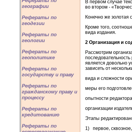
Рефераты по
В первом случае тек
географии
во втором - «Творчес
Конечно же золотая с
Рефераты по
геодезии
Кроме того, соотноше
вида издания.
Рефераты по
геологии
2 Организация и с
Рефераты по
Рассмотрим организа
геополитике
последовательность 
является довольно у
зависеть от нескольк
Рефераты по
государству и праву
вида и сложности ор
Рефераты по
меры его подготовле
гражданскому праву и
процессу
опытности редактора
организации издател
Рефераты по
кредитованию
Этапы редактирован
Рефераты по
1) первое, сквозное,
естествознанию