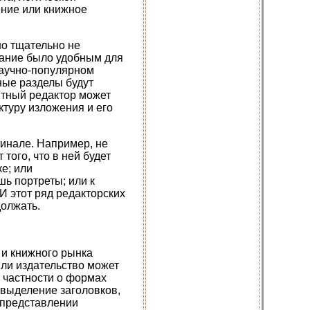
ение или книжное
но тщательно не
дание было удобным для
 научно-популярном
ные разделы будут
ытный редактор может
ктуру изложения и его
игинале. Например, не
того, что в ней будет
е; или
ь портреты; или к
И этот ряд редакторских
олжать.
 и книжного рынка
или издательство может
в частности о формах
 выделение заголовков,
 представлении