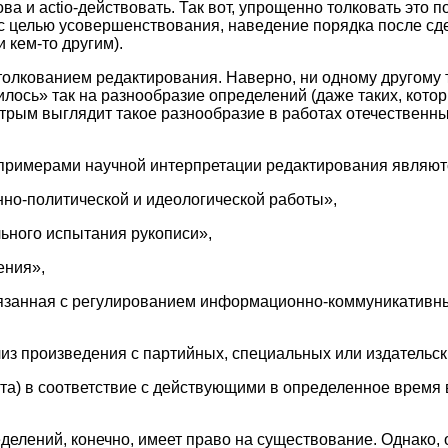
нова и actio-действовать. Так вот, упрощенно толковать это 
с целью усовершенствования, наведение порядка после cд
 кем-то другим).
олкованием редактирования. Наверно, ни одному другому 
илось» так на разнообразие определений (даже таких, кото
стрым выглядит такое разнообразие в работах отечественн
римерами научной интерпретации редактирования являютс
но-политической и идеологической работы»,
ьного испытания рукописи»,
ения»,
вязанная с регулированием информационно-коммуникативн
из произведения с партийных, специальных или издательск
та) в соответствие с действующими в определенное время 
делений, конечно, имеет право на существование. Однако, о