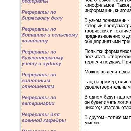
рефераты
кинофильмов. Такая 
информации, книгоиз
Рефераты по
биржевому делу
В узком понимании -
который предусматр
Рефераты по
творческих и техни
ботанике и сельскому
предназначенного дл
хозяйству
общепринятыми треб
Попытки формализова
Рефераты по
посчитать «творческ
бухгалтерскому
терпели неудачу. При
учету и аудиту
Можно выделить два 
Рефераты по
валютным
Так, например, один 
отношениям
удовлетворительным
В одном будут тщате
Рефераты по
он будет иметь логи
ветеринарии
никого; читатель отл
Рефераты для
В другом - тот же ма
военной кафедры
мысли.