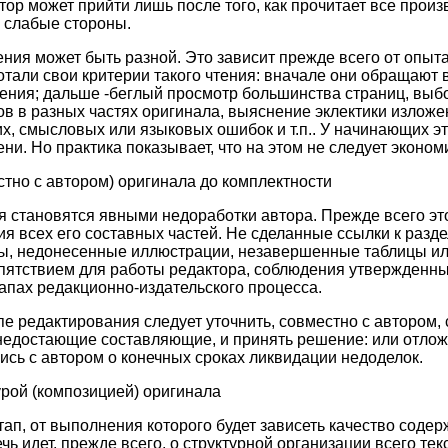
ор может прийти лишь после того, как прочитает все произ
 слабые стороны.
ения может быть разной. Это зависит прежде всего от опыт
тали свои критерии такого чтения: вначале они обращают
дения; дальше -беглый просмотр большинства страниц, выб
в в разных частях оригинала, выяснение эклектики изложен
их, смысловых или языковых ошибок и т.п.. У начинающих э
ни. Но практика показывает, что на этом не следует эконом
стно с автором) оригинала до комплектности
я становятся явными недоработки автора. Прежде всего эт
чия всех его составных частей. Не сделанные ссылки к раз
, недонесенные иллюстрации, незавершенные таблицы или
пятствием для работы редактора, соблюдения утвержденн
тапах редакционно-издательского процесса.
пе редактирования следует уточнить, совместно с автором,
недостающие составляющие, и принять решение: или отложи
ись с автором о конечных сроках ликвидации недоделок.
урой (композицией) оригинала
тап, от выполнения которого будет зависеть качество содер
чь идет, прежде всего, о структурной организации всего тек