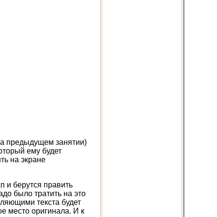
на предыдущем занятии)
оторый ему будет
ить на экране
п и берутся править
адо было тратить на это
вляющими текста будет
е место оригинала. И к