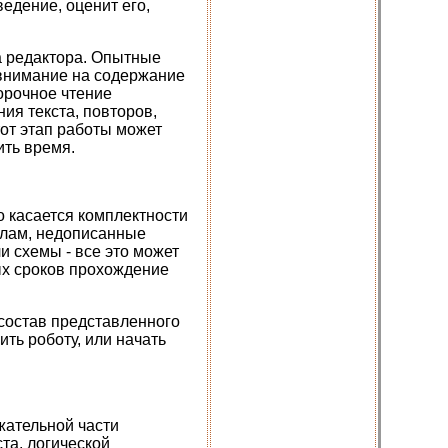
ведение, оценит его,
а редактора. Опытные
 внимание на содержание
орочное чтение
ия текста, повторов,
тот этап работы может
ить время.
о касается комплектности
делам, недописанные
 схемы - все это может
ых сроков прохождение
 состав представленного
ть роботу, или начать
жательной части
ста, логической