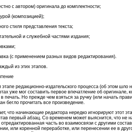
стно с автором) оригинала до комплектности;
урой (композицией);
ого стиля представления текста;
гательной и служебной частями издания;
овками;
вка (с применением разных видов редактирования).
аждый из этих этапов.
чтение
 этапе редакционно-издательского процесса (об этом шло 
ртах уже мог составить первое впечатление об оригинале, к
в печать. Но прежде чем взяться за ручку (или начать прав
зан бегло прочитать все произведение.
ет, что начинающие редактора нередко игнорируют этот эта
читав первый абзац. Со временем может выяснится, что не н
я отредактированная часть во взаимосвязи с другими соста
нии, или коренной переработке, или перенесении ее в друго