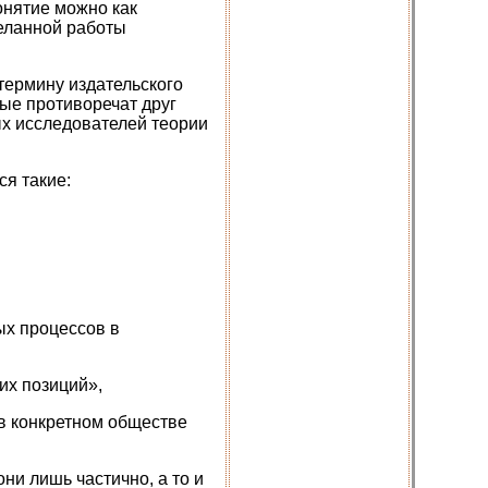
понятие можно как
еланной работы
термину издательского
рые противоречат друг
ых исследователей теории
я такие:
ых процессов в
их позиций»,
в конкретном обществе
ни лишь частично, а то и