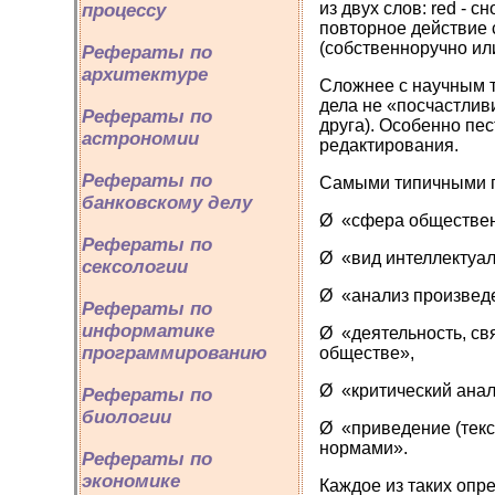
из двух слов: red - с
процессу
повторное действие 
(собственноручно или
Рефераты по
архитектуре
Сложнее с научным т
дела не «посчастлив
Рефераты по
друга). Особенно пе
астрономии
редактирования.
Рефераты по
Самыми типичными п
банковскому делу
Ø «сфера обществен
Рефераты по
Ø «вид интеллектуал
сексологии
Ø «анализ произвед
Рефераты по
информатике
Ø «деятельность, с
программированию
обществе»,
Ø «критический анал
Рефераты по
биологии
Ø «приведение (текс
нормами».
Рефераты по
экономике
Каждое из таких опре