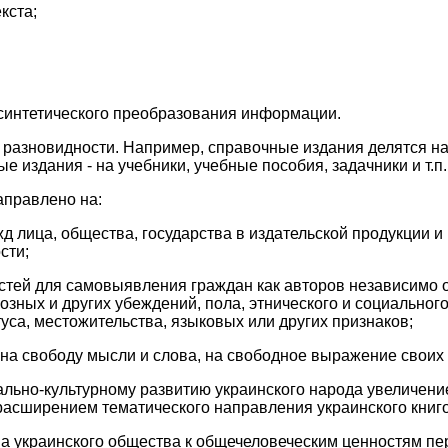
кста;
-синтетического преобразования информации.
разновидности. Например, справочные издания делятся на
е издания - на учебники, учебные пособия, задачники и т.п.
аправлено на:
жд лица, общества, государства в издательской продукции 
сти;
стей для самовыявления граждан как авторов независимо о
иозных и других убеждений, пола, этнического и социальног
уса, местожительства, языковых или других признаков;
 на свободу мысли и слова, на свободное выражение своих
ально-культурному развитию украинского народа увеличени
расширением тематического направления украинского книг
па украинского общества к общечеловеческим ценностям п