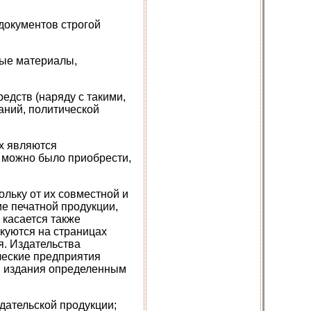
документов строгой
ные материалы,
едств (наряду с такими,
наний, политической
х являются
 можно было приобрести,
льку от их совместной и
ие печатной продукции,
 касается также
куются на страницах
я. Издательства
ческие предприятия
я издания определенным
дательской продукции;