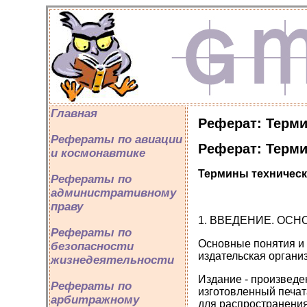
Главная
Реферат: Терми
Рефераты по авиации
Реферат: Терми
и космонавтике
Термины техническ
Рефераты по
административному
праву
1. ВВЕДЕНИЕ. ОС
Рефераты по
Основные понятия и т
безопасности
издательская организ
жизнедеятельности
Издание - произведе
Рефераты по
изготовленный печа
арбитражному
для распространения