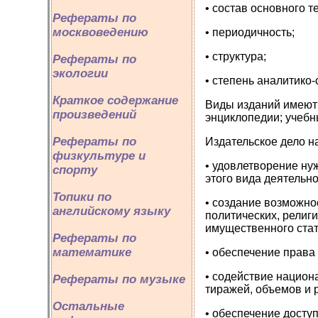
• состав основного те
Рефераты по
москвоведению
• периодичность;
• структура;
Рефераты по
экологии
• степень аналитико
Краткое содержание
Виды изданий имеют 
произведений
энциклопедии; учебны
Рефераты по
Издательское дело н
физкультуре и
• удовлетворение ну
спорту
этого вида деятельно
Топики по
• создание возможно
английскому языку
политических, религ
имущественного стат
Рефераты по
математике
• обеспечение права
• содействие национ
Рефераты по музыке
тиражей, объемов и 
Остальные
• обеспечение досту