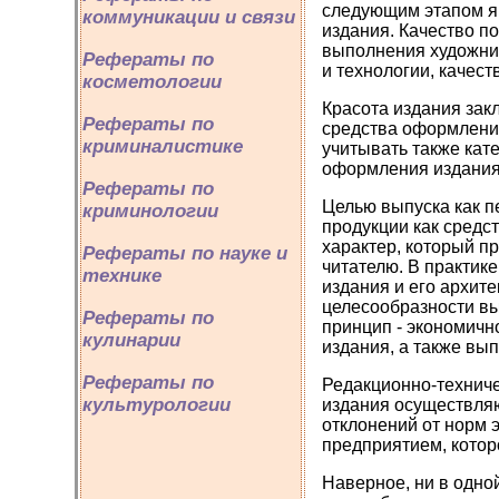
следующим этапом яв
коммуникации и связи
издания. Качество п
выполнения художни
Рефераты по
и технологии, качес
косметологии
Красота издания зак
Рефераты по
средства оформления
криминалистике
учитывать также кат
оформления издания 
Рефераты по
Целью выпуска как п
криминологии
продукции как сред
характер, который п
Рефераты по науке и
читателю. В практик
технике
издания и его архите
целесообразности вы
Рефераты по
принцип - экономичн
кулинарии
издания, а также вы
Рефераты по
Редакционно-технич
культурологии
издания осуществляю
отклонений от норм 
предприятием, которо
Наверное, ни в одно