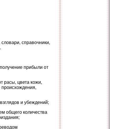
 словари, справочники,
.
и получение прибыли от
т расы, цвета кожи,
о происхождения,
 взглядов и убеждений;
ем общего количества
оиздания;
ереводом