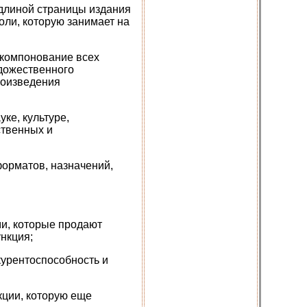
 длиной страницы издания
оли, которую занимает на
 компонование всех
удожественного
роизведения
ке, культуре,
ственных и
орматов, назначений,
ми, которые продают
нкция;
курентоспособность и
кции, которую еще