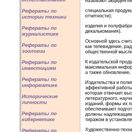
называют акцидентно-
специальная продукц
Рефераты по
отчетности);
истории техники
изделия и полуфабри
Рефераты по
декалькомания).
журналистике
Основной здесь счита
Рефераты по
как телевидение, рад
зоологии
общественной мысли,
К издательской прод
Рефераты по
максимальная информ
инвестициям
а также обновление,
Рефераты по
Издательства и поли
информатике
эффективной работы 
которая отвечает вы
Исторические
литературного, науч
личности
изданий, формы их п
обеспечивают подгот
Рефераты по
должны надлежащим 
кибернетике
тиражом в установле
Художественно-техни
Рефераты по