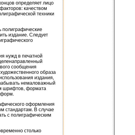
концов определяет лицо
факторов: качеством
олиграфической техники
шь полиграфические
ить издание. Следует
лиграфического
ия нужд в печатной
 целенаправленный
ового сообщения
 художественного образа
 использования издания,
т забывать немаловажный
ом шрифтов, формата
 форм.
рафического оформления
м стандартам. В случае
ать с полиграфическим
овременно столько