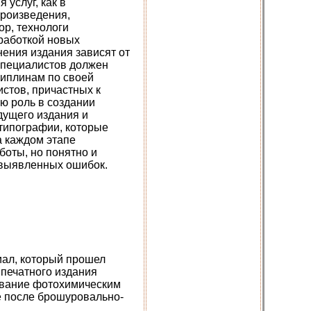
услуг, как в
произведения,
ор, технологи
зработкой новых
ения издания зависят от
специалистов должен
циплинам по своей
стов, причастных к
ю роль в создании
дущего издания и
 типографии, которые
а каждом этапе
боты, но понятно и
 выявленных ошибок.
иал, который прошел
 печатного издания
ование фотохимическим
е после брошуровально-