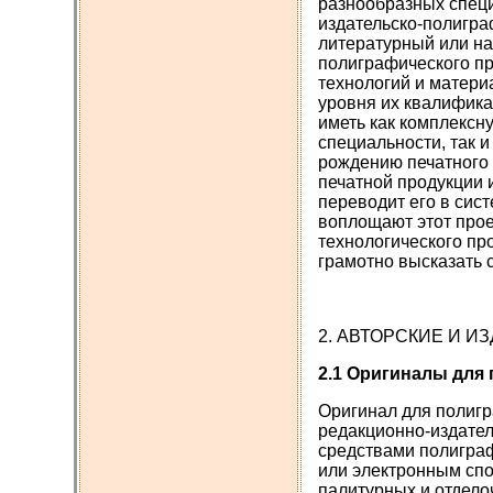
разнообразных специ
издательско-полигра
литературный или на
полиграфического пр
технологий и матери
уровня их квалифика
иметь как комплексн
специальности, так 
рождению печатного 
печатной продукции 
переводит его в сис
воплощают этот прое
технологического про
грамотно высказать 
2. АВТОРСКИЕ И 
2.1 Оригиналы для
Оригинал для полигр
редакционно-издател
средствами полигра
или электронным сп
палитурных и отдело