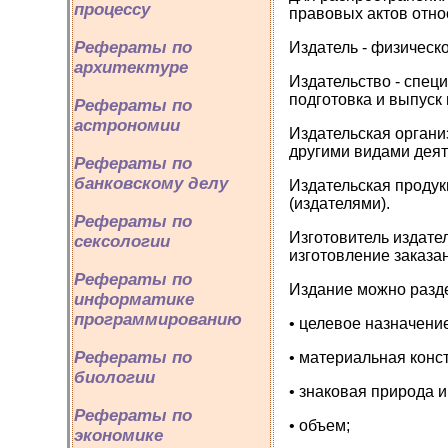
процессу
правовых актов отно
Рефераты по
Издатель - физическ
архитектуре
Издательство - спец
подготовка и выпуск
Рефераты по
астрономии
Издательская органи
другими видами деят
Рефераты по
банковскому делу
Издательская продук
(издателями).
Рефераты по
Изготовитель издате
сексологии
изготовление заказа
Рефераты по
Издание можно разде
информатике
программированию
• целевое назначени
Рефераты по
• материальная конс
биологии
• знаковая природа 
Рефераты по
• объем;
экономике