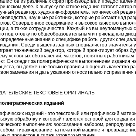
алистов из различных сфер производства и предоставления 
фическом деле. К выпуску печатное издание готовят автор 
учный редактор, художник-оформитель, технический редакт
оизводства, научные работники, которые работают над ра
алов. Совершенное содержание и высокое качество выполн
ции, а также сотрудничества. Каждый из вышеупомянутых 
ую подготовку по общеобразовательным и прикладным дис
и определенные знания о специфике работы других специали
издания. Среди вышеназванных специалистов значительну
играет технический редактор, который проектирует образ бу
тему условных обозначений, макетов, понятных работникам
кт. Он следит за полиграфическим выполнением издания н
цесса, он должен не только правильно оценить качество ра
свои замечания и дать указания относительно исправления
ИЗДАТЕЛЬСКИЕ ТЕКСТОВЫЕ ОРИГИНАЛЫ
 полиграфических изданий
афических изданий - это текстовый или графический матер
ьскую обработку и который является основой для создания
фического выполнения: воссоздание набором, репродуцир
особом, тиражирование на печатной машине и превращени
чных процессов в тираж готового издания.