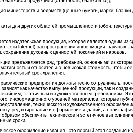
бланковой продукцией (отчетность, бланки и т.д.);
ия министерств и ведомств (ценные бумаги, марки, бланки 
каты для других областей промышленности (обои, текстур
ется издательская продукция, которая является одним из ср
ио, сети Internet) распространения информации, научных з
 сохранение духовных ценностей поколений и народов.
укции предъявляется ряд требований, основными из которы
ативность и относительно невысокая стоимость, чтобы ее
 значительный срок хранения.
графические предприятия должны тесно сотрудничать, поско
зависят как качество выпущенной продукции, так и создан
сочайшим, эстетичным и художественным требованиям. Это
ного, информационного уровней материалов, которые публи
редставления, технического и художественного оформлени
овку, редактирование и оформление изданий, а полиграфи
образом обеспечить техническое и эстетичное выполнени
нные сроки.
ческое оформление издания - это первый этап создания из