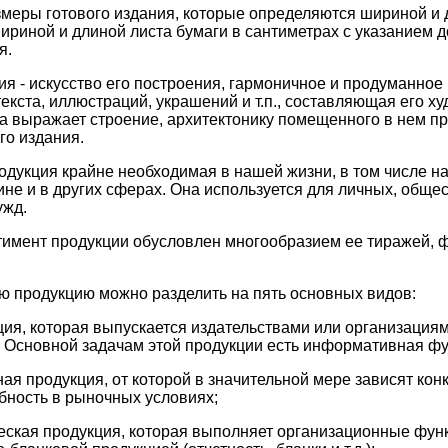
змеры готового издания, которые определяются шириной и
ириной и длиной листа бумаги в сантиметрах с указанием д
я.
ия - искусство его построения, гармоничное и продуманное
екста, иллюстраций, украшений и т.п., составляющая его х
а выражает строение, архитектонику помещенного в нем п
го издания.
дукция крайне необходимая в нашей жизни, в том числе нау
не и в других сферах. Она используется для личных, обще
ужд.
имент продукции обусловлен многообразием ее тиражей, ф
 продукцию можно разделить на пять основных видов:
ция, которая выпускается издательствами или организация
. Основной задачам этой продукции есть информативная фу
ная продукция, от которой в значительной мере зависят кон
бность в рыночных условиях;
ская продукция, которая выполняет организационные фун