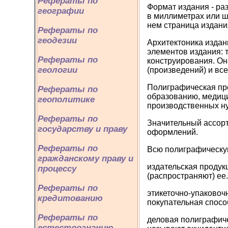
Рефераты по
Формат издания - ра
географии
в миллиметрах или ш
нем страница издани
Рефераты по
геодезии
Архитектоника издан
элементов издания: т
Рефераты по
конструирования. Он
геологии
(произведений) и все
Полиграфическая про
Рефераты по
образованию, медици
геополитике
производственных н
Рефераты по
Значительный ассорт
государству и праву
оформлений.
Рефераты по
Всю полиграфическую
гражданскому праву и
издательская продук
процессу
(распространяют) ее
Рефераты по
этикеточно-упаковоч
кредитованию
покупательная спосо
Рефераты по
деловая полиграфиче
естествознанию