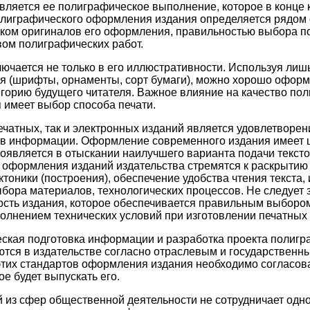
ляется ее полиграфическое выполнение, которое в конце 
олиграфического оформления издания определяется рядом 
ком оригиналов его оформления, правильностью выбора п
твом полиграфических работ.
лючается не только в его иллюстративности. Используя ли
 (шрифты, орнаменты, сорт бумаги), можно хорошо оформ
егорию будущего читателя. Важное влияние на качество по
имеет выбор способа печати.
ечатных, так и электронных изданий является удовлетворен
ств информации. Оформление современного издания имеет
роявляется в отыскании наилучшего варианта подачи текст
е оформления изданий издательства стремятся к раскрытию
ктоники (построения), обеспечение удобства чтения текста,
бора материалов, технологических процессов. Не следуе
ость издания, которое обеспечивается правильным выбор
полнением технических условий при изготовлении печатных
еская подготовка информации и разработка проекта полиг
тся в издательстве согласно отраслевым и государственны
этих стандартов оформления издания необходимо согласов
е будет выпускать его.
й из сфер общественной деятельности не сотрудничает одн