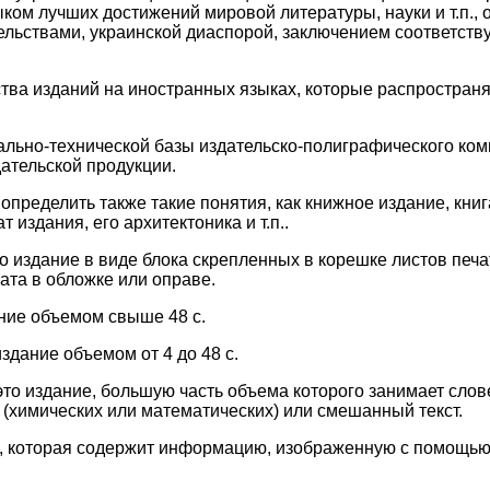
ком лучших достижений мировой литературы, науки и т.п., 
ельствами, украинской диаспорой, заключением соответс
ства изданий на иностранных языках, которые распространя
ально-технической базы издательско-полиграфического ком
ательской продукции.
 определить также такие понятия, как книжное издание, кни
т издания, его архитектоника и т.п..
то издание в виде блока скрепленных в корешке листов печ
та в обложке или оправе.
ание объемом свыше 48 с.
здание объемом от 4 до 48 с.
 это издание, большую часть объема которого занимает сло
(химических или математических) или смешанный текст.
ия, которая содержит информацию, изображенную с помощь