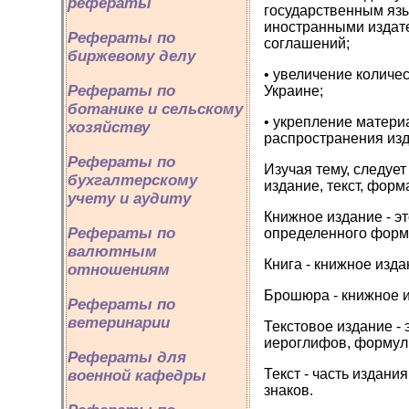
рефераты
государственным язы
иностранными издат
Рефераты по
соглашений;
биржевому делу
• увеличение количе
Рефераты по
Украине;
ботанике и сельскому
• укрепление матери
хозяйству
распространения изд
Рефераты по
Изучая тему, следует
бухгалтерскому
издание, текст, форма
учету и аудиту
Книжное издание - э
Рефераты по
определенного форма
валютным
Книга - книжное изд
отношениям
Брошюра - книжное и
Рефераты по
ветеринарии
Текстовое издание -
иероглифов, формул 
Рефераты для
Текст - часть издан
военной кафедры
знаков.