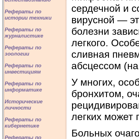
сердечной и с
Рефераты по
вирусной — э
истории техники
болезни завис
Рефераты по
журналистике
легкого. Особ
Рефераты по
сливная пневм
зоологии
абсцессом (на
Рефераты по
инвестициям
У многих, осо
Рефераты по
информатике
бронхитом, оч
Исторические
рецидивирован
личности
легких может 
Рефераты по
кибернетике
Больных очаго
Рефераты по