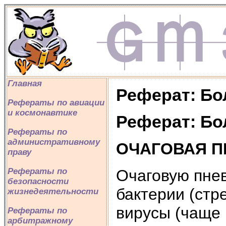
Главная
Реферат: Бо
Рефераты по авиации
и космонавтике
Реферат: Бо
Рефераты по
административному
ОЧАГОВАЯ 
праву
Очаговую пне
Рефераты по
безопасности
бактерии (стре
жизнедеятельности
вирусы (чаще 
Рефераты по
арбитражному