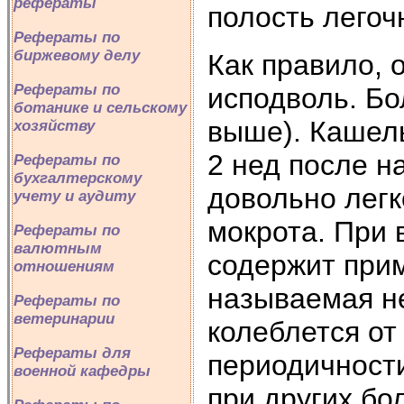
рефераты
полость легоч
Рефераты по
биржевому делу
Как правило, 
Рефераты по
исподволь. Бо
ботанике и сельскому
выше). Кашель
хозяйству
2 нед после н
Рефераты по
бухгалтерскому
довольно легк
учету и аудиту
мокрота. При 
Рефераты по
валютным
содержит прим
отношениям
называемая н
Рефераты по
ветеринарии
колеблется от
Рефераты для
периодичност
военной кафедры
при других бо