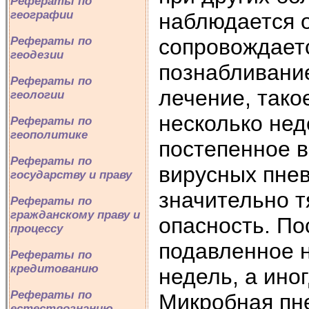
Рефераты по
географии
наблюдается о
сопровождаетс
Рефераты по
геодезии
познабливание
Рефераты по
лечение, тако
геологии
несколько нед
Рефераты по
геополитике
постепенное 
Рефераты по
вирусных пне
государству и праву
значительно 
Рефераты по
гражданскому праву и
опасность. По
процессу
подавленное н
Рефераты по
кредитованию
недель, а ино
Рефераты по
Микробная пн
естествознанию