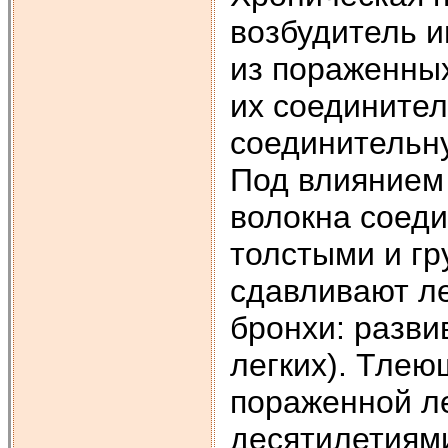
возбудитель 
из пораженных
их соединител
соединительну
Под влиянием
волокна соед
толстыми и г
сдавливают ле
бронхи: разви
легких). Тлею
пораженной ле
десятилетиям