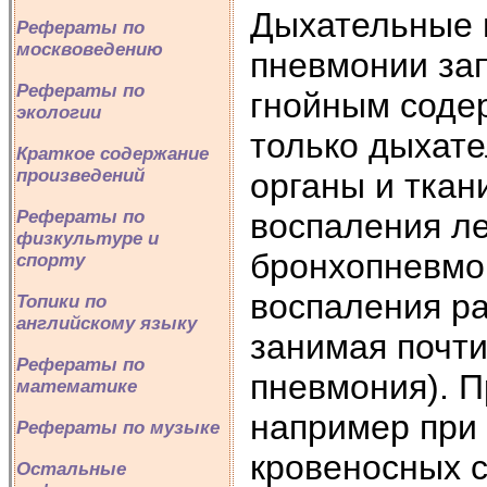
Дыхательные п
Рефераты по
москвоведению
пневмонии за
Рефераты по
гнойным соде
экологии
только дыхат
Краткое содержание
произведений
органы и ткан
воспаления ле
Рефераты по
физкультуре и
бронхопневмон
спорту
воспаления ра
Топики по
английскому языку
занимая почти
Рефераты по
пневмония). П
математике
например при 
Рефераты по музыке
кровеносных с
Остальные