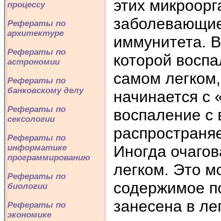
этих микроор
процессу
заболевающие
Рефераты по
архитектуре
иммунитета. В
Рефераты по
которой воспа
астрономии
самом легком,
Рефераты по
банковскому делу
начинается с 
Рефераты по
воспаление с 
сексологии
распространяе
Рефераты по
Иногда очагов
информатике
программированию
легком. Это м
Рефераты по
содержимое п
биологии
занесена в ле
Рефераты по
экономике