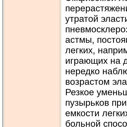
перерастяжени
утратой эласт
пневмосклеро
астмы, постоя
легких, напри
играющих на 
нередко наблю
возрастом эла
Резкое умень
пузырьков пр
емкости легких
больной спос