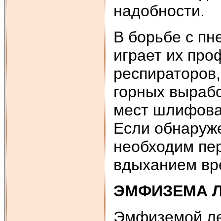
надобности.
В борьбе с п
играет их про
респираторов
горных вырабо
мест шлифовал
Если обнаруж
необходим пер
вдыханием вр
ЭМФИЗЕМА Л
Эмфиземой лег